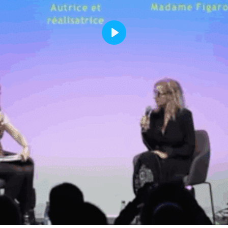
Facebook
Twitter
Linkedin
Pinterest
Tumblr
WhatsAp
Play