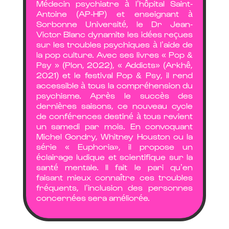
Médecin psychiatre à l’hôpital Saint-
Antoine (AP-HP) et enseignant à
Sorbonne Université, le Dr Jean-
Victor Blanc dynamite les idées reçues
sur les troubles psychiques à l’aide de
la pop culture. Avec ses livres « Pop &
Psy » (Plon, 2022), « Addicts» (Arkhê,
2021) et le festival Pop & Psy, il rend
accessible à tous la compréhension du
psychisme. Après le succès des
dernières saisons, ce nouveau cycle
de conférences destiné à tous revient
un samedi par mois. En convoquant
Michel Gondry, Whitney Houston ou la
série « Euphoria», il propose un
éclairage ludique et scientifique sur la
santé mentale. Il fait le pari qu’en
faisant mieux connaître ces troubles
fréquents, l’inclusion des personnes
concernées sera améliorée.