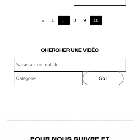
«
1
…
8
9
10
Page 10 of 10
CHERCHER UNE VIDÉO
POUR NOUS SUIVRE ET