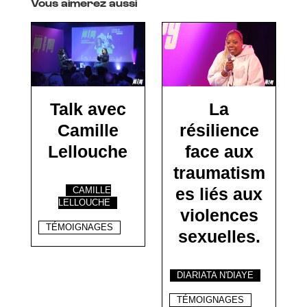
Vous aimerez aussi
Talk avec
La
Camille
résilience
Lellouche
face aux
traumatism
es liés aux
CAMILLE
LELLOUCHE
violences
TÉMOIGNAGES
sexuelles.
DIARIATA N'DIAYE
TÉMOIGNAGES