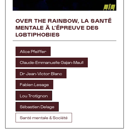
OVER THE RAINBOW, LA SANTÉ
MENTALE À L’ÉPREUVE DES
LGBTIPHOBIES
Alice Pfeiffer
Claude-Emmanuelle Gajan-Maull
Dr Jean-Victor Blanc
Fabien Lesage
Lou Trotignon
Sébastien Delage
Santé mentale & Société