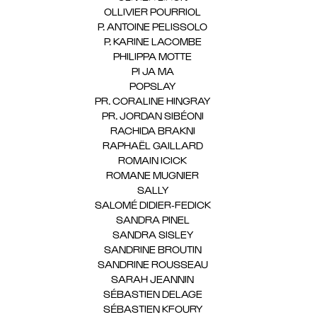
OLLIVIER POURRIOL
(1)
P. ANTOINE PELISSOLO
(1)
P. KARINE LACOMBE
(1)
PHILIPPA MOTTE
(1)
PI JA MA
(1)
POPSLAY
(1)
PR. CORALINE HINGRAY
(1)
PR. JORDAN SIBÉONI
(1)
RACHIDA BRAKNI
(1)
RAPHAËL GAILLARD
(1)
ROMAIN ICICK
(1)
ROMANE MUGNIER
(1)
SALLY
(1)
SALOMÉ DIDIER-FEDICK
(1)
SANDRA PINEL
(1)
SANDRA SISLEY
(1)
SANDRINE BROUTIN
(1)
SANDRINE ROUSSEAU
(1)
SARAH JEANNIN
(1)
SÉBASTIEN DELAGE
(1)
SÉBASTIEN KFOURY
(1)