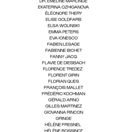
DR. EMELINE MARLINGE
(1)
EKATERINA OZHIGANOVA
(1)
ÉLÉONORE THERY
(1)
ELISE GOLDFARB
(1)
ELSA WOLINSKI
(1)
EMMA PETERS
(1)
EVA IONESCO
(1)
FABIEN LESAGE
(1)
FABIENNE BICHET
(1)
FANNY JACQ
(1)
FLAVIE DE DIESBACH
(1)
FLORENCE TREDEZ
(8)
FLORENT GIRIN
(1)
FLORIAN QUES
(1)
FRANÇOIS MALLET
(1)
FRÉDÉRIC KOCHMAN
(1)
GÉRALD ARNO
(1)
GILLES MARTINEZ
(1)
GIOVANNA RINCON
(1)
GRINGE
(1)
HÉLÈNE FRESNEL
(3)
HÉLÈNE ROSSINOT
(1)