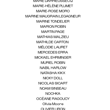
MARIE DARRIEUSSECQ
(1)
MARIE-HÉLÈNE PLUMET
(1)
MARIE-ROSE MORO
(1)
MARINE MAUGRAIN LEGAGNEUR
(1)
MARINE TONDELIER
(1)
MARION ROBIN
(1)
MARTIN PAGE
(1)
MATHIAS MALZIEU
(1)
MATHILDE CARTON
(3)
MÉLODIE LAURET
(1)
MERCEDES ERRA
(1)
MICKAEL EHRMINGER
(1)
MURIEL ROBIN
(1)
NABIL HARLOW
(1)
NATASHA KIKX
(1)
NICKY DOLL
(1)
NICOLAS SICART
(1)
NOAM SINSEAU
(1)
NOCHKA
(1)
OCÉANE RAGOUCY
(1)
Olivia Moore
(1)
OLIVIER LIRON
(1)