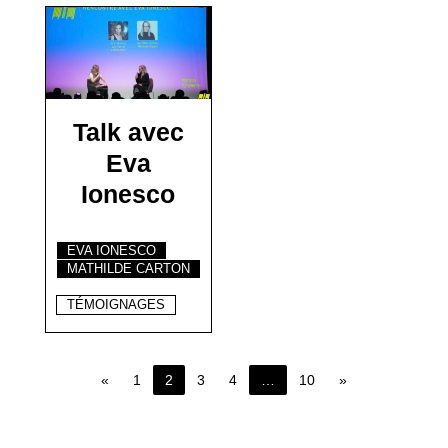
Talk avec
Eva
Ionesco
EVA IONESCO
MATHILDE CARTON
TÉMOIGNAGES
«
1
2
3
4
…
10
»
Page 2 of 10