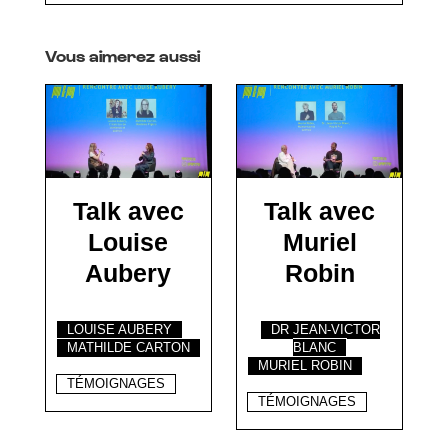
Vous aimerez aussi
Talk avec
Talk avec
Louise
Muriel
Aubery
Robin
LOUISE AUBERY
DR JEAN-VICTOR
MATHILDE CARTON
BLANC
MURIEL ROBIN
TÉMOIGNAGES
TÉMOIGNAGES