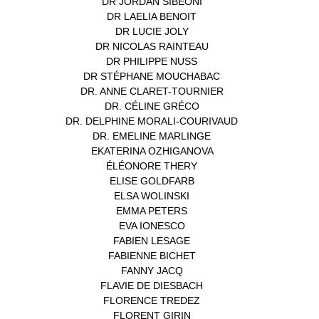
DR JORDAN SIBEONI
(1)
DR LAELIA BENOIT
(1)
DR LUCIE JOLY
(1)
DR NICOLAS RAINTEAU
(1)
DR PHILIPPE NUSS
(2)
DR STÉPHANE MOUCHABAC
(1)
DR. ANNE CLARET-TOURNIER
(1)
DR. CÉLINE GRÉCO
(1)
DR. DELPHINE MORALI-COURIVAUD
(1)
DR. EMELINE MARLINGE
(1)
EKATERINA OZHIGANOVA
(1)
ÉLÉONORE THERY
(1)
ELISE GOLDFARB
(1)
ELSA WOLINSKI
(1)
EMMA PETERS
(1)
EVA IONESCO
(1)
FABIEN LESAGE
(1)
FABIENNE BICHET
(1)
FANNY JACQ
(1)
FLAVIE DE DIESBACH
(1)
FLORENCE TREDEZ
(8)
FLORENT GIRIN
(1)