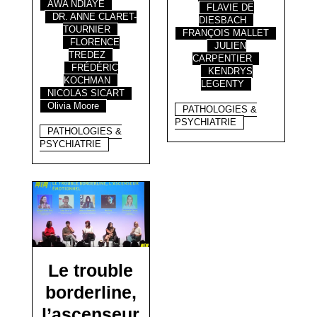
AWA NDIAYE
FLAVIE DE
DR. ANNE CLARET-
DIESBACH
TOURNIER
FRANÇOIS MALLET
FLORENCE
JULIEN
TREDEZ
CARPENTIER
FRÉDÉRIC
KENDRYS
KOCHMAN
LEGENTY
NICOLAS SICART
Olivia Moore
PATHOLOGIES &
PSYCHIATRIE
PATHOLOGIES &
PSYCHIATRIE
Le trouble
borderline,
l’ascenseur