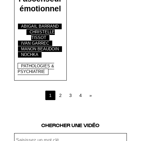
émotionnel
ABIGAIL BARRAND
CHRISTELLE
TISSOT
IVAN GARREC
MANON BEAUDOIN
NOCHKA
PATHOLOGIES &
PSYCHIATRIE
1
2
3
4
»
Page 1 of 4
CHERCHER UNE VIDÉO