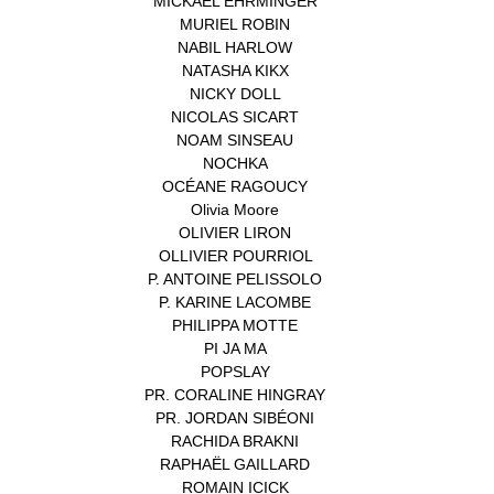
MICKAEL EHRMINGER
(1)
MURIEL ROBIN
(1)
NABIL HARLOW
(1)
NATASHA KIKX
(1)
NICKY DOLL
(1)
NICOLAS SICART
(1)
NOAM SINSEAU
(1)
NOCHKA
(1)
OCÉANE RAGOUCY
(1)
Olivia Moore
(1)
OLIVIER LIRON
(1)
OLLIVIER POURRIOL
(1)
P. ANTOINE PELISSOLO
(1)
P. KARINE LACOMBE
(1)
PHILIPPA MOTTE
(1)
PI JA MA
(1)
POPSLAY
(1)
PR. CORALINE HINGRAY
(1)
PR. JORDAN SIBÉONI
(1)
RACHIDA BRAKNI
(1)
RAPHAËL GAILLARD
(1)
ROMAIN ICICK
(1)