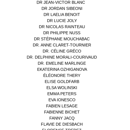
DR JEAN-VICTOR BLANC
(12)
DR JORDAN SIBEONI
(1)
DR LAELIA BENOIT
(1)
DR LUCIE JOLY
(1)
DR NICOLAS RAINTEAU
(1)
DR PHILIPPE NUSS
(2)
DR STÉPHANE MOUCHABAC
(1)
DR. ANNE CLARET-TOURNIER
(1)
DR. CÉLINE GRÉCO
(1)
DR. DELPHINE MORALI-COURIVAUD
(1)
DR. EMELINE MARLINGE
(1)
EKATERINA OZHIGANOVA
(1)
ÉLÉONORE THERY
(1)
ELISE GOLDFARB
(1)
ELSA WOLINSKI
(1)
EMMA PETERS
(1)
EVA IONESCO
(1)
FABIEN LESAGE
(1)
FABIENNE BICHET
(1)
FANNY JACQ
(1)
FLAVIE DE DIESBACH
(1)