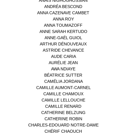
ANAÏS NIGHOGHOSSIAN
(1)
ANDRÉA BESCOND
(1)
ANNA CAZENAVE CAMBET
(1)
ANNA ROY
(1)
ANNA TOUMAZOFF
(1)
ANNE SARAH KERTUDO
(1)
ANNE-GAËL GUIOL
(1)
ARTHUR DÉNOUVEAUX
(1)
ASTRIDE CHEVANCE
(3)
AUDE CARIA
(1)
AURÉLIE JEAN
(1)
AWA NDIAYE
(1)
BÉATRICE SUTTER
(2)
CAMÉLIA JORDANA
(1)
CAMILLE AUMONT-CARNEL
(1)
CAMILLE CHAMOUX
(1)
CAMILLE LELLOUCHE
(1)
CAMILLE RENARD
(1)
CATHERINE BELZUNG
(1)
CATHERINE ROBIN
(1)
CHARLES-EDOUARD NOTRE-DAME
(1)
CHÉRIF CHAOUCH
(1)