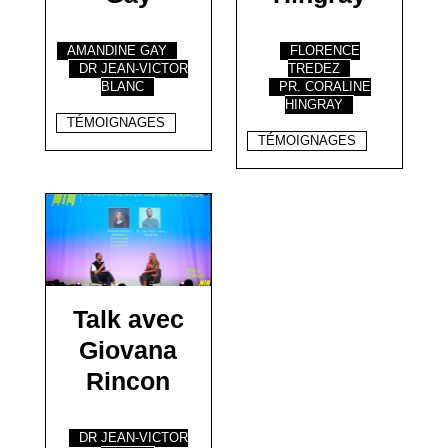
AMANDINE GAY
FLORENCE
DR JEAN-VICTOR
TREDEZ
BLANC
PR. CORALINE
HINGRAY
TÉMOIGNAGES
TÉMOIGNAGES
Talk avec
Giovana
Rincon
DR JEAN-VICTOR