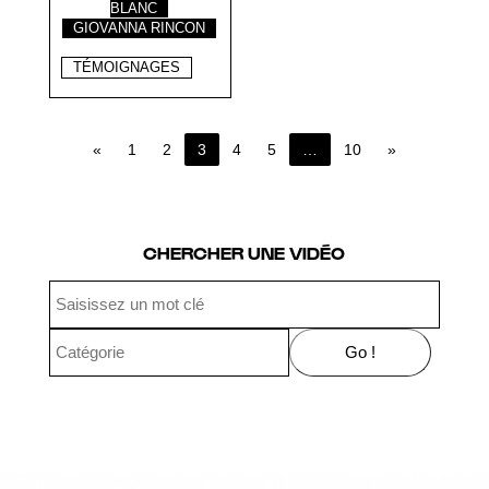
BLANC
GIOVANNA RINCON
TÉMOIGNAGES
«
1
2
3
4
5
…
10
»
Page 3 of 10
CHERCHER UNE VIDÉO