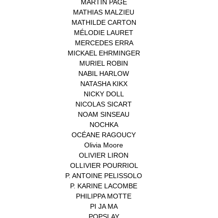
MARTIN PAGE
(1)
MATHIAS MALZIEU
(1)
MATHILDE CARTON
(3)
MÉLODIE LAURET
(1)
MERCEDES ERRA
(1)
MICKAEL EHRMINGER
(1)
MURIEL ROBIN
(1)
NABIL HARLOW
(1)
NATASHA KIKX
(1)
NICKY DOLL
(1)
NICOLAS SICART
(1)
NOAM SINSEAU
(1)
NOCHKA
(1)
OCÉANE RAGOUCY
(1)
Olivia Moore
(1)
OLIVIER LIRON
(1)
OLLIVIER POURRIOL
(1)
P. ANTOINE PELISSOLO
(1)
P. KARINE LACOMBE
(1)
PHILIPPA MOTTE
(1)
PI JA MA
(1)
POPSLAY
(1)