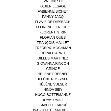
EVA IONESCO
(1)
FABIEN LESAGE
(1)
FABIENNE BICHET
(1)
FANNY JACQ
(1)
FLAVIE DE DIESBACH
(1)
FLORENCE TREDEZ
(8)
FLORENT GIRIN
(1)
FLORIAN QUES
(1)
FRANÇOIS MALLET
(1)
FRÉDÉRIC KOCHMAN
(1)
GÉRALD ARNO
(1)
GILLES MARTINEZ
(1)
GIOVANNA RINCON
(1)
GRINGE
(1)
HÉLÈNE FRESNEL
(3)
HÉLÈNE ROSSINOT
(1)
HÉLÈNE VULSER
(1)
HINDA SIBY
(1)
HUGO BOTTEMANNE
(1)
ILYAS RMILI
(1)
ISABELLE CARRÉ
(1)
ISABELLE HENNEBELLE
(2)