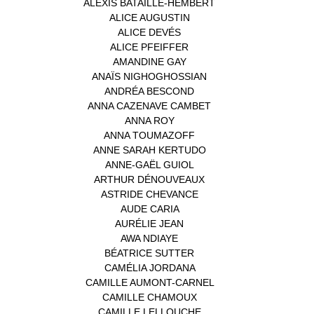
ALEXIS BATAILLE-HEMBERT
(1)
ALICE AUGUSTIN
(1)
ALICE DEVÉS
(1)
ALICE PFEIFFER
(2)
AMANDINE GAY
(1)
ANAÏS NIGHOGHOSSIAN
(1)
ANDRÉA BESCOND
(1)
ANNA CAZENAVE CAMBET
(1)
ANNA ROY
(1)
ANNA TOUMAZOFF
(1)
ANNE SARAH KERTUDO
(1)
ANNE-GAËL GUIOL
(1)
ARTHUR DÉNOUVEAUX
(1)
ASTRIDE CHEVANCE
(3)
AUDE CARIA
(1)
AURÉLIE JEAN
(1)
AWA NDIAYE
(1)
BÉATRICE SUTTER
(2)
CAMÉLIA JORDANA
(1)
CAMILLE AUMONT-CARNEL
(1)
CAMILLE CHAMOUX
(1)
CAMILLE LELLOUCHE
(1)