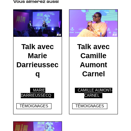
Vous aimerez aussi
Talk avec
Talk avec
Marie
Camille
Darrieussec
Aumont
q
Carnel
MARIE
CAMILLE AUMONT-
DARRIEUSSECQ
CARNEL
TÉMOIGNAGES
TÉMOIGNAGES