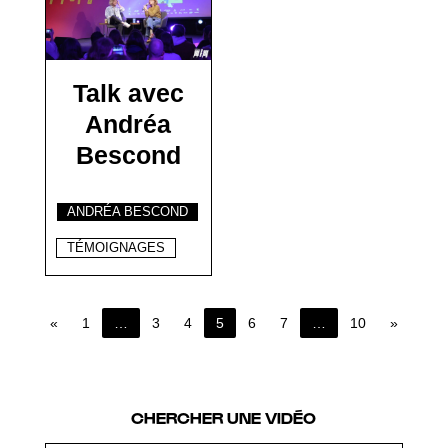
Talk avec
Andréa
Bescond
ANDRÉA BESCOND
TÉMOIGNAGES
«
1
…
3
4
5
6
7
…
10
»
Page 5 of 10
CHERCHER UNE VIDÉO