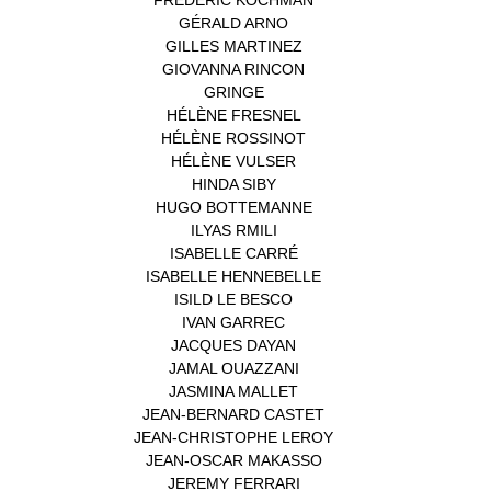
GÉRALD ARNO
(1)
GILLES MARTINEZ
(1)
GIOVANNA RINCON
(1)
GRINGE
(1)
HÉLÈNE FRESNEL
(3)
HÉLÈNE ROSSINOT
(1)
HÉLÈNE VULSER
(1)
HINDA SIBY
(1)
HUGO BOTTEMANNE
(1)
ILYAS RMILI
(1)
ISABELLE CARRÉ
(1)
ISABELLE HENNEBELLE
(2)
ISILD LE BESCO
(1)
IVAN GARREC
(1)
JACQUES DAYAN
(1)
JAMAL OUAZZANI
(1)
JASMINA MALLET
(1)
JEAN-BERNARD CASTET
(1)
JEAN-CHRISTOPHE LEROY
(1)
JEAN-OSCAR MAKASSO
(1)
JEREMY FERRARI
(1)