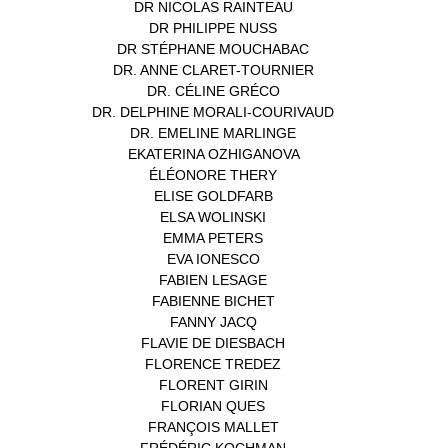
DR NICOLAS RAINTEAU
(1)
DR PHILIPPE NUSS
(2)
DR STÉPHANE MOUCHABAC
(1)
DR. ANNE CLARET-TOURNIER
(1)
DR. CÉLINE GRÉCO
(1)
DR. DELPHINE MORALI-COURIVAUD
(1)
DR. EMELINE MARLINGE
(1)
EKATERINA OZHIGANOVA
(1)
ÉLÉONORE THERY
(1)
ELISE GOLDFARB
(1)
ELSA WOLINSKI
(1)
EMMA PETERS
(1)
EVA IONESCO
(1)
FABIEN LESAGE
(1)
FABIENNE BICHET
(1)
FANNY JACQ
(1)
FLAVIE DE DIESBACH
(1)
FLORENCE TREDEZ
(8)
FLORENT GIRIN
(1)
FLORIAN QUES
(1)
FRANÇOIS MALLET
(1)
FRÉDÉRIC KOCHMAN
(1)