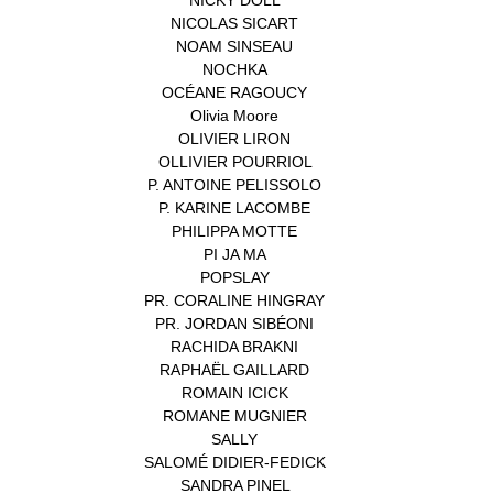
NICOLAS SICART
(1)
NOAM SINSEAU
(1)
NOCHKA
(1)
OCÉANE RAGOUCY
(1)
Olivia Moore
(1)
OLIVIER LIRON
(1)
OLLIVIER POURRIOL
(1)
P. ANTOINE PELISSOLO
(1)
P. KARINE LACOMBE
(1)
PHILIPPA MOTTE
(1)
PI JA MA
(1)
POPSLAY
(1)
PR. CORALINE HINGRAY
(1)
PR. JORDAN SIBÉONI
(1)
RACHIDA BRAKNI
(1)
RAPHAËL GAILLARD
(1)
ROMAIN ICICK
(1)
ROMANE MUGNIER
(1)
SALLY
(1)
SALOMÉ DIDIER-FEDICK
(1)
SANDRA PINEL
(1)