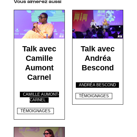
Vous aimerez aussi
Talk avec
Talk avec
Camille
Andréa
Aumont
Bescond
Carnel
ANDRÉA BESCOND
CAMILLE AUMONT-
TÉMOIGNAGES
CARNEL
TÉMOIGNAGES