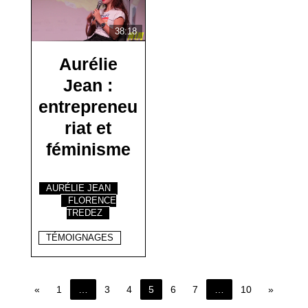
38:18
Aurélie
Jean :
entrepreneu
riat et
féminisme
AURÉLIE JEAN
FLORENCE
TREDEZ
TÉMOIGNAGES
«
1
…
3
4
5
6
7
…
10
»