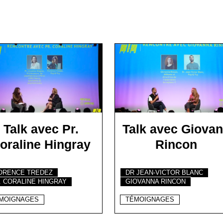
Talk avec Pr.
Talk avec Giova
oraline Hingray
Rincon
ORENCE TREDEZ
DR JEAN-VICTOR BLANC
. CORALINE HINGRAY
GIOVANNA RINCON
MOIGNAGES
TÉMOIGNAGES