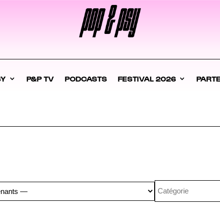
SY
P&P TV
PODCASTS
FESTIVAL 2026
PART