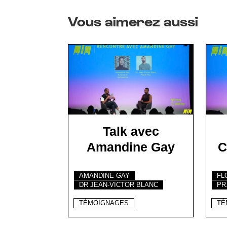
Vous aimerez aussi
Talk avec
Amandine Gay
C
AMANDINE GAY
FL
DR JEAN-VICTOR BLANC
PR
TÉMOIGNAGES
TÉ