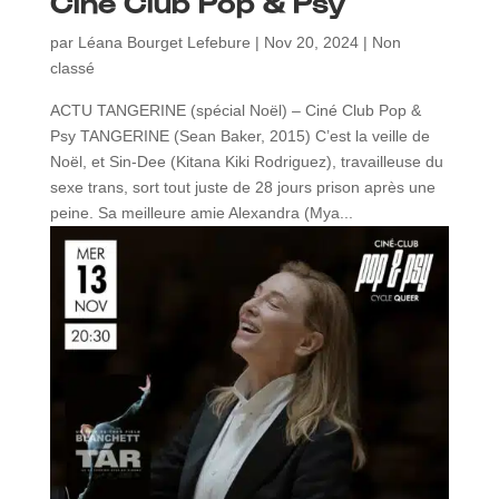
Ciné Club Pop & Psy
par
Léana Bourget Lefebure
|
Nov 20, 2024
|
Non
classé
ACTU TANGERINE (spécial Noël) – Ciné Club Pop &
Psy TANGERINE (Sean Baker, 2015) C’est la veille de
Noël, et Sin-Dee (Kitana Kiki Rodriguez), travailleuse du
sexe trans, sort tout juste de 28 jours prison après une
peine. Sa meilleure amie Alexandra (Mya...