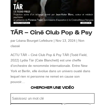
TÁR – Ciné Club Pop & Psy
par
Léana Bourget Lefebure
|
Nov 13, 2024
|
Non
classé
ACTU TÁR – Ciné Club Pop & Psy TÁR (Todd Field,
2022) Lydia Tár (Cate Blanchett) est une cheffe
d’orchestre de renommée internationale. Entre New
York et Berlin, elle évolue dans un univers ouaté dans
lequel rien ni personne ne remet en cause son
pouvoir....
CHERCHER UNE VIDÉO