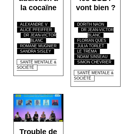
la cocaïne
vont bien ?
ALEXANDRE V
DORITH NAON
ALICE PFEIFFER
DR JEAN-VICTOR
DR JEAN-VICTOR
BLANC
BLANC
FLORIAN QUES
ROMANE MUGNIER
JULIA TORLET
SANDRA SISLEY
LE TRÉMA
NOAM SINSEAU
SANTÉ MENTALE &
SIMON CHEVRIER
SOCIÉTÉ
SANTÉ MENTALE &
SOCIÉTÉ
Trouble de