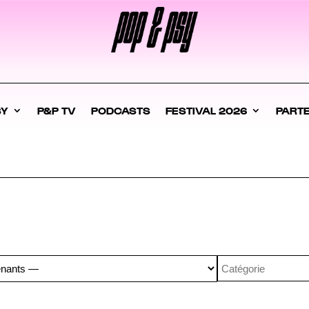
SY
P&P TV
PODCASTS
FESTIVAL 2026
PART