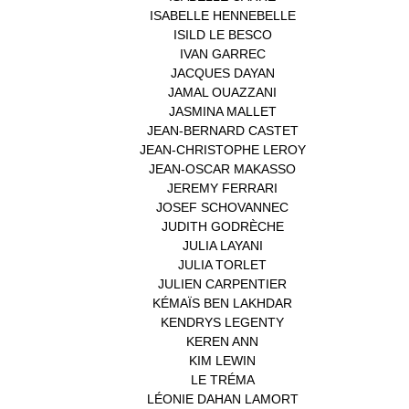
ISABELLE HENNEBELLE
(2)
ISILD LE BESCO
(1)
IVAN GARREC
(1)
JACQUES DAYAN
(1)
JAMAL OUAZZANI
(1)
JASMINA MALLET
(1)
JEAN-BERNARD CASTET
(1)
JEAN-CHRISTOPHE LEROY
(1)
JEAN-OSCAR MAKASSO
(1)
JEREMY FERRARI
(1)
JOSEF SCHOVANNEC
(1)
JUDITH GODRÈCHE
(1)
JULIA LAYANI
(1)
JULIA TORLET
(1)
JULIEN CARPENTIER
(1)
KÉMAÏS BEN LAKHDAR
(1)
KENDRYS LEGENTY
(1)
KEREN ANN
(1)
KIM LEWIN
(1)
LE TRÉMA
(1)
LÉONIE DAHAN LAMORT
(1)