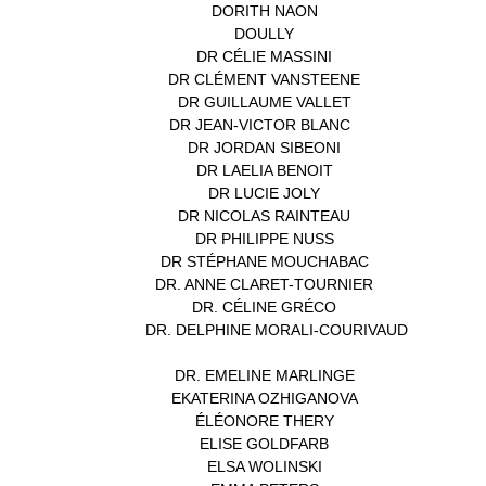
DORITH NAON
(1)
DOULLY
(1)
DR CÉLIE MASSINI
(1)
DR CLÉMENT VANSTEENE
(1)
DR GUILLAUME VALLET
(1)
DR JEAN-VICTOR BLANC
(12)
DR JORDAN SIBEONI
(1)
DR LAELIA BENOIT
(1)
DR LUCIE JOLY
(1)
DR NICOLAS RAINTEAU
(1)
DR PHILIPPE NUSS
(2)
DR STÉPHANE MOUCHABAC
(1)
DR. ANNE CLARET-TOURNIER
(1)
DR. CÉLINE GRÉCO
(1)
DR. DELPHINE MORALI-COURIVAUD
(1)
DR. EMELINE MARLINGE
(1)
EKATERINA OZHIGANOVA
(1)
ÉLÉONORE THERY
(1)
ELISE GOLDFARB
(1)
ELSA WOLINSKI
(1)