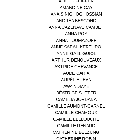
ALICE PFEIFFER
(2)
AMANDINE GAY
(1)
ANAÏS NIGHOGHOSSIAN
(1)
ANDRÉA BESCOND
(1)
ANNA CAZENAVE CAMBET
(1)
ANNA ROY
(1)
ANNA TOUMAZOFF
(1)
ANNE SARAH KERTUDO
(1)
ANNE-GAËL GUIOL
(1)
ARTHUR DÉNOUVEAUX
(1)
ASTRIDE CHEVANCE
(3)
AUDE CARIA
(1)
AURÉLIE JEAN
(1)
AWA NDIAYE
(1)
BÉATRICE SUTTER
(2)
CAMÉLIA JORDANA
(1)
CAMILLE AUMONT-CARNEL
(1)
CAMILLE CHAMOUX
(1)
CAMILLE LELLOUCHE
(1)
CAMILLE RENARD
(1)
CATHERINE BELZUNG
(1)
CATHERINE ROBIN
(1)