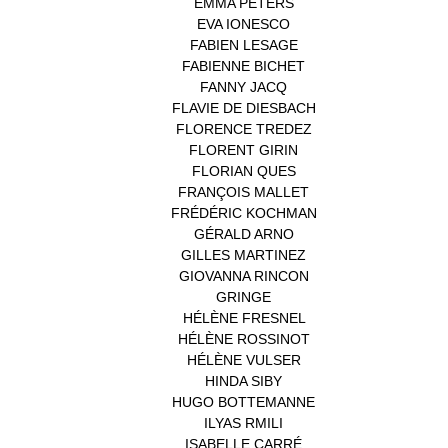
EMMA PETERS
(1)
EVA IONESCO
(1)
FABIEN LESAGE
(1)
FABIENNE BICHET
(1)
FANNY JACQ
(1)
FLAVIE DE DIESBACH
(1)
FLORENCE TREDEZ
(8)
FLORENT GIRIN
(1)
FLORIAN QUES
(1)
FRANÇOIS MALLET
(1)
FRÉDÉRIC KOCHMAN
(1)
GÉRALD ARNO
(1)
GILLES MARTINEZ
(1)
GIOVANNA RINCON
(1)
GRINGE
(1)
HÉLÈNE FRESNEL
(3)
HÉLÈNE ROSSINOT
(1)
HÉLÈNE VULSER
(1)
HINDA SIBY
(1)
HUGO BOTTEMANNE
(1)
ILYAS RMILI
(1)
ISABELLE CARRÉ
(1)