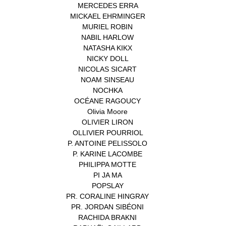
MERCEDES ERRA
(1)
MICKAEL EHRMINGER
(1)
MURIEL ROBIN
(1)
NABIL HARLOW
(1)
NATASHA KIKX
(1)
NICKY DOLL
(1)
NICOLAS SICART
(1)
NOAM SINSEAU
(1)
NOCHKA
(1)
OCÉANE RAGOUCY
(1)
Olivia Moore
(1)
OLIVIER LIRON
(1)
OLLIVIER POURRIOL
(1)
P. ANTOINE PELISSOLO
(1)
P. KARINE LACOMBE
(1)
PHILIPPA MOTTE
(1)
PI JA MA
(1)
POPSLAY
(1)
PR. CORALINE HINGRAY
(1)
PR. JORDAN SIBÉONI
(1)
RACHIDA BRAKNI
(1)