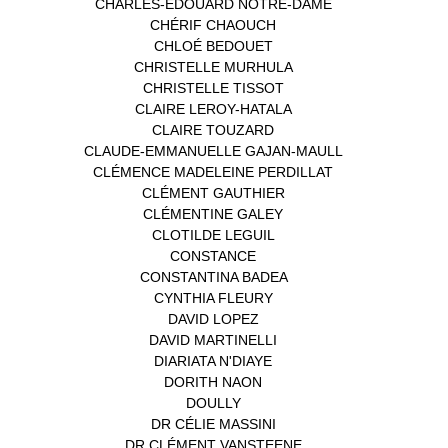
CHARLES-EDOUARD NOTRE-DAME
(1)
CHÉRIF CHAOUCH
(1)
CHLOÉ BEDOUET
(1)
CHRISTELLE MURHULA
(1)
CHRISTELLE TISSOT
(2)
CLAIRE LEROY-HATALA
(1)
CLAIRE TOUZARD
(1)
CLAUDE-EMMANUELLE GAJAN-MAULL
(1)
CLÉMENCE MADELEINE PERDILLAT
(1)
CLÉMENT GAUTHIER
(1)
CLÉMENTINE GALEY
(1)
CLOTILDE LEGUIL
(1)
CONSTANCE
(1)
CONSTANTINA BADEA
(1)
CYNTHIA FLEURY
(2)
DAVID LOPEZ
(1)
DAVID MARTINELLI
(1)
DIARIATA N'DIAYE
(1)
DORITH NAON
(1)
DOULLY
(1)
DR CÉLIE MASSINI
(1)
DR CLÉMENT VANSTEENE
(1)