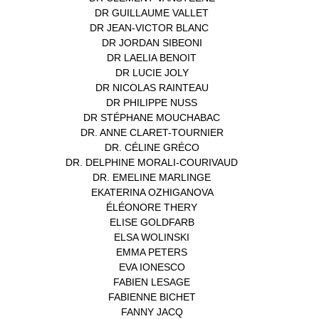
DR GUILLAUME VALLET
(1)
DR JEAN-VICTOR BLANC
(12)
DR JORDAN SIBEONI
(1)
DR LAELIA BENOIT
(1)
DR LUCIE JOLY
(1)
DR NICOLAS RAINTEAU
(1)
DR PHILIPPE NUSS
(2)
DR STÉPHANE MOUCHABAC
(1)
DR. ANNE CLARET-TOURNIER
(1)
DR. CÉLINE GRÉCO
(1)
DR. DELPHINE MORALI-COURIVAUD
(1)
DR. EMELINE MARLINGE
(1)
EKATERINA OZHIGANOVA
(1)
ÉLÉONORE THERY
(1)
ELISE GOLDFARB
(1)
ELSA WOLINSKI
(1)
EMMA PETERS
(1)
EVA IONESCO
(1)
FABIEN LESAGE
(1)
FABIENNE BICHET
(1)
FANNY JACQ
(1)