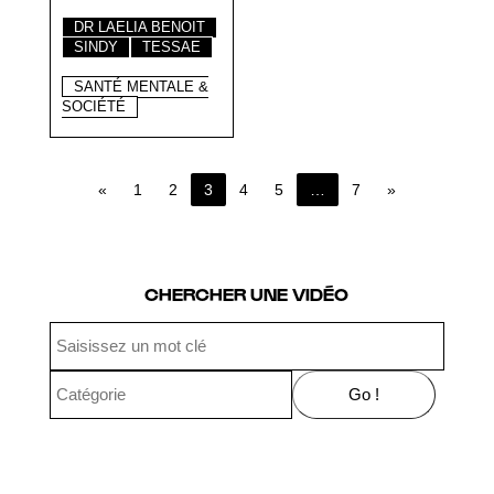
DR LAELIA BENOIT
SINDY
TESSAE
SANTÉ MENTALE &
SOCIÉTÉ
«
1
2
3
4
5
…
7
»
Page 3 of 7
CHERCHER UNE VIDÉO