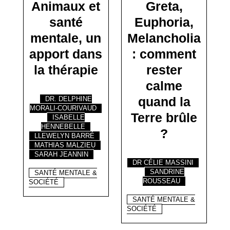
Animaux et
Greta,
santé
Euphoria,
mentale, un
Melancholia
apport dans
: comment
la thérapie
rester
calme
quand la
DR. DELPHINE
MORALI-COURIVAUD
Terre brûle
ISABELLE
HENNEBELLE
?
LLEWELYN BARRÉ
MATHIAS MALZIEU
SARAH JEANNIN
DR CÉLIE MASSINI
SANDRINE
SANTÉ MENTALE &
ROUSSEAU
SOCIÉTÉ
SANTÉ MENTALE &
SOCIÉTÉ