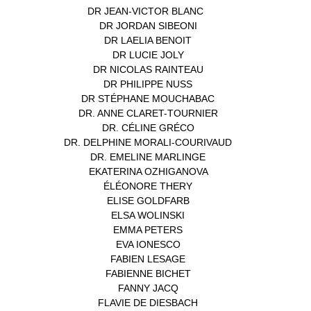
DR JEAN-VICTOR BLANC
(12)
DR JORDAN SIBEONI
(1)
DR LAELIA BENOIT
(1)
DR LUCIE JOLY
(1)
DR NICOLAS RAINTEAU
(1)
DR PHILIPPE NUSS
(2)
DR STÉPHANE MOUCHABAC
(1)
DR. ANNE CLARET-TOURNIER
(1)
DR. CÉLINE GRÉCO
(1)
DR. DELPHINE MORALI-COURIVAUD
(1)
DR. EMELINE MARLINGE
(1)
EKATERINA OZHIGANOVA
(1)
ÉLÉONORE THERY
(1)
ELISE GOLDFARB
(1)
ELSA WOLINSKI
(1)
EMMA PETERS
(1)
EVA IONESCO
(1)
FABIEN LESAGE
(1)
FABIENNE BICHET
(1)
FANNY JACQ
(1)
FLAVIE DE DIESBACH
(1)