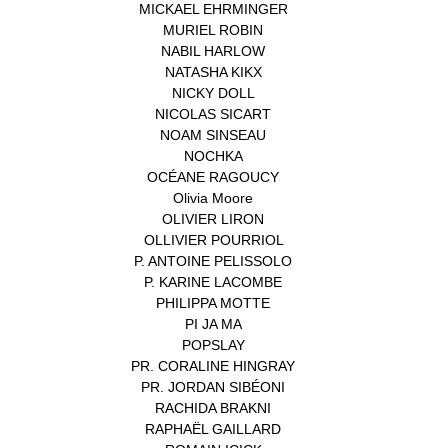
MICKAEL EHRMINGER
(1)
MURIEL ROBIN
(1)
NABIL HARLOW
(1)
NATASHA KIKX
(1)
NICKY DOLL
(1)
NICOLAS SICART
(1)
NOAM SINSEAU
(1)
NOCHKA
(1)
OCÉANE RAGOUCY
(1)
Olivia Moore
(1)
OLIVIER LIRON
(1)
OLLIVIER POURRIOL
(1)
P. ANTOINE PELISSOLO
(1)
P. KARINE LACOMBE
(1)
PHILIPPA MOTTE
(1)
PI JA MA
(1)
POPSLAY
(1)
PR. CORALINE HINGRAY
(1)
PR. JORDAN SIBÉONI
(1)
RACHIDA BRAKNI
(1)
RAPHAËL GAILLARD
(1)