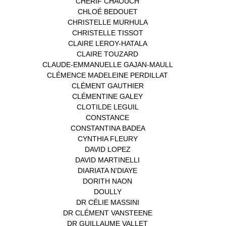
CHÉRIF CHAOUCH
(1)
CHLOÉ BEDOUET
(1)
CHRISTELLE MURHULA
(1)
CHRISTELLE TISSOT
(2)
CLAIRE LEROY-HATALA
(1)
CLAIRE TOUZARD
(1)
CLAUDE-EMMANUELLE GAJAN-MAULL
(1)
CLÉMENCE MADELEINE PERDILLAT
(1)
CLÉMENT GAUTHIER
(1)
CLÉMENTINE GALEY
(1)
CLOTILDE LEGUIL
(1)
CONSTANCE
(1)
CONSTANTINA BADEA
(1)
CYNTHIA FLEURY
(2)
DAVID LOPEZ
(1)
DAVID MARTINELLI
(1)
DIARIATA N'DIAYE
(1)
DORITH NAON
(1)
DOULLY
(1)
DR CÉLIE MASSINI
(1)
DR CLÉMENT VANSTEENE
(1)
DR GUILLAUME VALLET
(1)