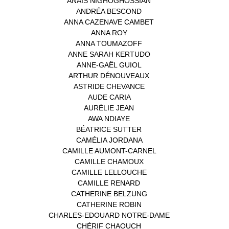
ANAÏS NIGHOGHOSSIAN
(1)
ANDRÉA BESCOND
(1)
ANNA CAZENAVE CAMBET
(1)
ANNA ROY
(1)
ANNA TOUMAZOFF
(1)
ANNE SARAH KERTUDO
(1)
ANNE-GAËL GUIOL
(1)
ARTHUR DÉNOUVEAUX
(1)
ASTRIDE CHEVANCE
(3)
AUDE CARIA
(1)
AURÉLIE JEAN
(1)
AWA NDIAYE
(1)
BÉATRICE SUTTER
(2)
CAMÉLIA JORDANA
(1)
CAMILLE AUMONT-CARNEL
(1)
CAMILLE CHAMOUX
(1)
CAMILLE LELLOUCHE
(1)
CAMILLE RENARD
(1)
CATHERINE BELZUNG
(1)
CATHERINE ROBIN
(1)
CHARLES-EDOUARD NOTRE-DAME
(1)
CHÉRIF CHAOUCH
(1)