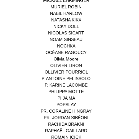
MICKAEL EHRMINGER
(1)
MURIEL ROBIN
(1)
NABIL HARLOW
(1)
NATASHA KIKX
(1)
NICKY DOLL
(1)
NICOLAS SICART
(1)
NOAM SINSEAU
(1)
NOCHKA
(1)
OCÉANE RAGOUCY
(1)
Olivia Moore
(1)
OLIVIER LIRON
(1)
OLLIVIER POURRIOL
(1)
P. ANTOINE PELISSOLO
(1)
P. KARINE LACOMBE
(1)
PHILIPPA MOTTE
(1)
PI JA MA
(1)
POPSLAY
(1)
PR. CORALINE HINGRAY
(1)
PR. JORDAN SIBÉONI
(1)
RACHIDA BRAKNI
(1)
RAPHAËL GAILLARD
(1)
ROMAIN ICICK
(1)