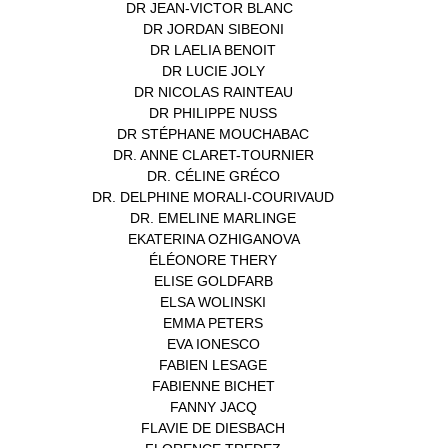
DR JEAN-VICTOR BLANC
(12)
DR JORDAN SIBEONI
(1)
DR LAELIA BENOIT
(1)
DR LUCIE JOLY
(1)
DR NICOLAS RAINTEAU
(1)
DR PHILIPPE NUSS
(2)
DR STÉPHANE MOUCHABAC
(1)
DR. ANNE CLARET-TOURNIER
(1)
DR. CÉLINE GRÉCO
(1)
DR. DELPHINE MORALI-COURIVAUD
(1)
DR. EMELINE MARLINGE
(1)
EKATERINA OZHIGANOVA
(1)
ÉLÉONORE THERY
(1)
ELISE GOLDFARB
(1)
ELSA WOLINSKI
(1)
EMMA PETERS
(1)
EVA IONESCO
(1)
FABIEN LESAGE
(1)
FABIENNE BICHET
(1)
FANNY JACQ
(1)
FLAVIE DE DIESBACH
(1)