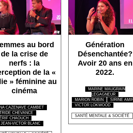
emmes au bord
Génération
de la crise de
Désenchantée?
nerfs : la
Avoir 20 ans en
rception de la «
2022.
lie » féminine au
cinéma
MARINE MAUGRAIN
LEGAGNEUR
MARION ROBIN
SIRINE AMI
VICTOR LOKWOOD
NA CAZENAVE CAMBET
TRIDE CHEVANCE
SANTÉ MENTALE & SOCIÉTÉ
ÉRIF CHAOUCH
 JEAN-VICTOR BLANC