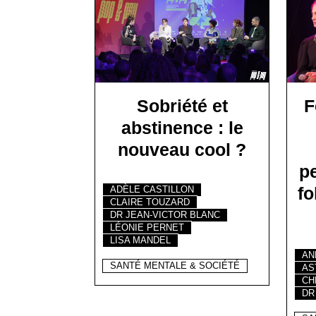
Sobriété et
F
abstinence : le
nouveau cool ?
pe
fo
ADÈLE CASTILLON
CLAIRE TOUZARD
DR JEAN-VICTOR BLANC
LÉONIE PERNET
LISA MANDEL
AN
SANTÉ MENTALE & SOCIÉTÉ
AS
CH
DR