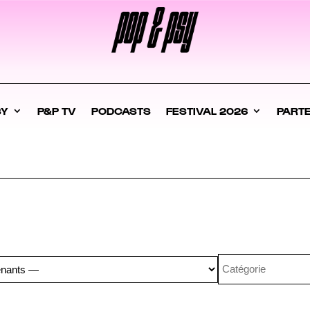
SY
P&P TV
PODCASTS
FESTIVAL 2026
PART