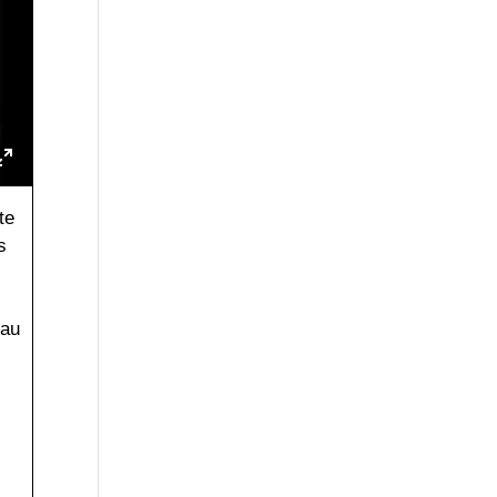
te
s
 au
s