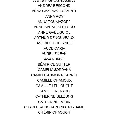
ANAÏS NIGHOGHOSSIAN
(1)
ANDRÉA BESCOND
(1)
ANNA CAZENAVE CAMBET
(1)
ANNA ROY
(1)
ANNA TOUMAZOFF
(1)
ANNE SARAH KERTUDO
(1)
ANNE-GAËL GUIOL
(1)
ARTHUR DÉNOUVEAUX
(1)
ASTRIDE CHEVANCE
(3)
AUDE CARIA
(1)
AURÉLIE JEAN
(1)
AWA NDIAYE
(1)
BÉATRICE SUTTER
(2)
CAMÉLIA JORDANA
(1)
CAMILLE AUMONT-CARNEL
(1)
CAMILLE CHAMOUX
(1)
CAMILLE LELLOUCHE
(1)
CAMILLE RENARD
(1)
CATHERINE BELZUNG
(1)
CATHERINE ROBIN
(1)
CHARLES-EDOUARD NOTRE-DAME
(1)
CHÉRIF CHAOUCH
(1)