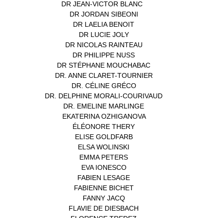
DR JEAN-VICTOR BLANC
(12)
DR JORDAN SIBEONI
(1)
DR LAELIA BENOIT
(1)
DR LUCIE JOLY
(1)
DR NICOLAS RAINTEAU
(1)
DR PHILIPPE NUSS
(2)
DR STÉPHANE MOUCHABAC
(1)
DR. ANNE CLARET-TOURNIER
(1)
DR. CÉLINE GRÉCO
(1)
DR. DELPHINE MORALI-COURIVAUD
(1)
DR. EMELINE MARLINGE
(1)
EKATERINA OZHIGANOVA
(1)
ÉLÉONORE THERY
(1)
ELISE GOLDFARB
(1)
ELSA WOLINSKI
(1)
EMMA PETERS
(1)
EVA IONESCO
(1)
FABIEN LESAGE
(1)
FABIENNE BICHET
(1)
FANNY JACQ
(1)
FLAVIE DE DIESBACH
(1)