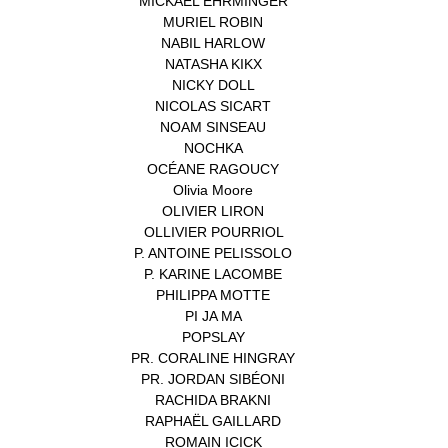
MICKAEL EHRMINGER
(1)
MURIEL ROBIN
(1)
NABIL HARLOW
(1)
NATASHA KIKX
(1)
NICKY DOLL
(1)
NICOLAS SICART
(1)
NOAM SINSEAU
(1)
NOCHKA
(1)
OCÉANE RAGOUCY
(1)
Olivia Moore
(1)
OLIVIER LIRON
(1)
OLLIVIER POURRIOL
(1)
P. ANTOINE PELISSOLO
(1)
P. KARINE LACOMBE
(1)
PHILIPPA MOTTE
(1)
PI JA MA
(1)
POPSLAY
(1)
PR. CORALINE HINGRAY
(1)
PR. JORDAN SIBÉONI
(1)
RACHIDA BRAKNI
(1)
RAPHAËL GAILLARD
(1)
ROMAIN ICICK
(1)