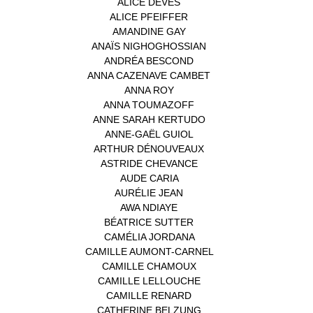
ALICE DEVÉS
(1)
ALICE PFEIFFER
(2)
AMANDINE GAY
(1)
ANAÏS NIGHOGHOSSIAN
(1)
ANDRÉA BESCOND
(1)
ANNA CAZENAVE CAMBET
(1)
ANNA ROY
(1)
ANNA TOUMAZOFF
(1)
ANNE SARAH KERTUDO
(1)
ANNE-GAËL GUIOL
(1)
ARTHUR DÉNOUVEAUX
(1)
ASTRIDE CHEVANCE
(3)
AUDE CARIA
(1)
AURÉLIE JEAN
(1)
AWA NDIAYE
(1)
BÉATRICE SUTTER
(2)
CAMÉLIA JORDANA
(1)
CAMILLE AUMONT-CARNEL
(1)
CAMILLE CHAMOUX
(1)
CAMILLE LELLOUCHE
(1)
CAMILLE RENARD
(1)
CATHERINE BELZUNG
(1)