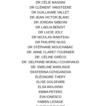
DR CÉLIE MASSINI
(1)
DR CLÉMENT VANSTEENE
(1)
DR GUILLAUME VALLET
(1)
DR JEAN-VICTOR BLANC
(12)
DR JORDAN SIBEONI
(1)
DR LAELIA BENOIT
(1)
DR LUCIE JOLY
(1)
DR NICOLAS RAINTEAU
(1)
DR PHILIPPE NUSS
(2)
DR STÉPHANE MOUCHABAC
(1)
DR. ANNE CLARET-TOURNIER
(1)
DR. CÉLINE GRÉCO
(1)
DR. DELPHINE MORALI-COURIVAUD
(1)
DR. EMELINE MARLINGE
(1)
EKATERINA OZHIGANOVA
(1)
ÉLÉONORE THERY
(1)
ELISE GOLDFARB
(1)
ELSA WOLINSKI
(1)
EMMA PETERS
(1)
EVA IONESCO
(1)
FABIEN LESAGE
(1)