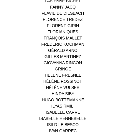
FABIENNE BICHET
(1)
FANNY JACQ
(1)
FLAVIE DE DIESBACH
(1)
FLORENCE TREDEZ
(8)
FLORENT GIRIN
(1)
FLORIAN QUES
(1)
FRANÇOIS MALLET
(1)
FRÉDÉRIC KOCHMAN
(1)
GÉRALD ARNO
(1)
GILLES MARTINEZ
(1)
GIOVANNA RINCON
(1)
GRINGE
(1)
HÉLÈNE FRESNEL
(3)
HÉLÈNE ROSSINOT
(1)
HÉLÈNE VULSER
(1)
HINDA SIBY
(1)
HUGO BOTTEMANNE
(1)
ILYAS RMILI
(1)
ISABELLE CARRÉ
(1)
ISABELLE HENNEBELLE
(2)
ISILD LE BESCO
(1)
IVAN GARREC
(1)