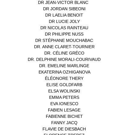
DR JEAN-VICTOR BLANC
(12)
DR JORDAN SIBEONI
(1)
DR LAELIA BENOIT
(1)
DR LUCIE JOLY
(1)
DR NICOLAS RAINTEAU
(1)
DR PHILIPPE NUSS
(2)
DR STÉPHANE MOUCHABAC
(1)
DR. ANNE CLARET-TOURNIER
(1)
DR. CÉLINE GRÉCO
(1)
DR. DELPHINE MORALI-COURIVAUD
(1)
DR. EMELINE MARLINGE
(1)
EKATERINA OZHIGANOVA
(1)
ÉLÉONORE THERY
(1)
ELISE GOLDFARB
(1)
ELSA WOLINSKI
(1)
EMMA PETERS
(1)
EVA IONESCO
(1)
FABIEN LESAGE
(1)
FABIENNE BICHET
(1)
FANNY JACQ
(1)
FLAVIE DE DIESBACH
(1)