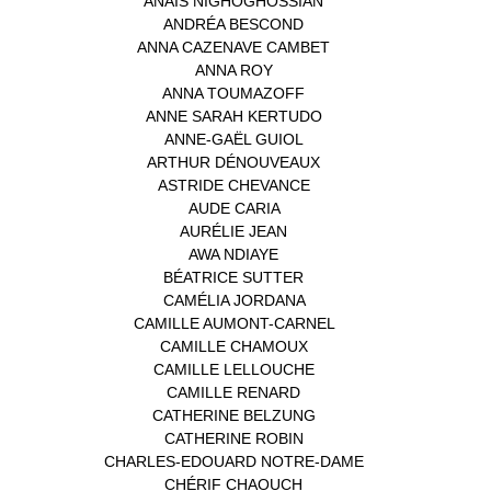
ANAÏS NIGHOGHOSSIAN
(1)
ANDRÉA BESCOND
(1)
ANNA CAZENAVE CAMBET
(1)
ANNA ROY
(1)
ANNA TOUMAZOFF
(1)
ANNE SARAH KERTUDO
(1)
ANNE-GAËL GUIOL
(1)
ARTHUR DÉNOUVEAUX
(1)
ASTRIDE CHEVANCE
(3)
AUDE CARIA
(1)
AURÉLIE JEAN
(1)
AWA NDIAYE
(1)
BÉATRICE SUTTER
(2)
CAMÉLIA JORDANA
(1)
CAMILLE AUMONT-CARNEL
(1)
CAMILLE CHAMOUX
(1)
CAMILLE LELLOUCHE
(1)
CAMILLE RENARD
(1)
CATHERINE BELZUNG
(1)
CATHERINE ROBIN
(1)
CHARLES-EDOUARD NOTRE-DAME
(1)
CHÉRIF CHAOUCH
(1)