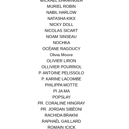
MICKAEL EHRMINGER
(1)
MURIEL ROBIN
(1)
NABIL HARLOW
(1)
NATASHA KIKX
(1)
NICKY DOLL
(1)
NICOLAS SICART
(1)
NOAM SINSEAU
(1)
NOCHKA
(1)
OCÉANE RAGOUCY
(1)
Olivia Moore
(1)
OLIVIER LIRON
(1)
OLLIVIER POURRIOL
(1)
P. ANTOINE PELISSOLO
(1)
P. KARINE LACOMBE
(1)
PHILIPPA MOTTE
(1)
PI JA MA
(1)
POPSLAY
(1)
PR. CORALINE HINGRAY
(1)
PR. JORDAN SIBÉONI
(1)
RACHIDA BRAKNI
(1)
RAPHAËL GAILLARD
(1)
ROMAIN ICICK
(1)