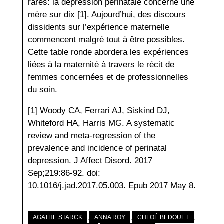
rares: la dépression périnatale concerne une
mère sur dix [1]. Aujourd’hui, des discours
dissidents sur l’expérience maternelle
commencent malgré tout à être possibles.
Cette table ronde abordera les expériences
liées à la maternité à travers le récit de
femmes concernées et de professionnelles
du soin.
[1] Woody CA, Ferrari AJ, Siskind DJ,
Whiteford HA, Harris MG. A systematic
review and meta-regression of the
prevalence and incidence of perinatal
depression. J Affect Disord. 2017
Sep;219:86-92. doi:
10.1016/j.jad.2017.05.003. Epub 2017 May 8.
,
,
,
AGATHE STARCK
ANNA ROY
CHLOÉ BEDOUET