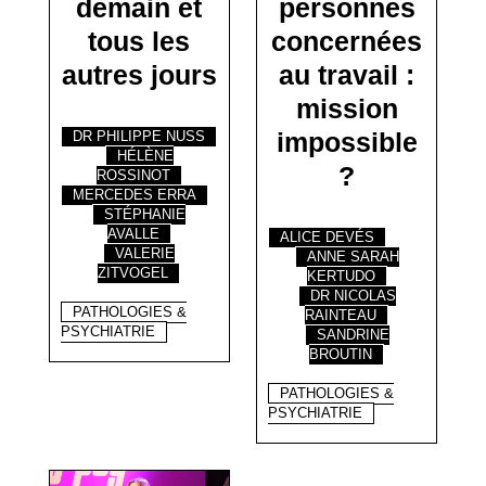
demain et
personnes
tous les
concernées
autres jours
au travail :
mission
impossible
DR PHILIPPE NUSS
HÉLÈNE
?
ROSSINOT
MERCEDES ERRA
STÉPHANIE
AVALLE
ALICE DEVÉS
VALERIE
ANNE SARAH
ZITVOGEL
KERTUDO
DR NICOLAS
PATHOLOGIES &
RAINTEAU
PSYCHIATRIE
SANDRINE
BROUTIN
PATHOLOGIES &
PSYCHIATRIE