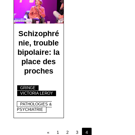
Schizophré
nie, trouble
bipolaire: la
place des
proches
GRINGE
VICTORIA LEROY
PATHOLOGIES &
PSYCHIATRIE
«
1
2
3
4