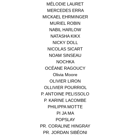
MÉLODIE LAURET
(1)
MERCEDES ERRA
(1)
MICKAEL EHRMINGER
(1)
MURIEL ROBIN
(1)
NABIL HARLOW
(1)
NATASHA KIKX
(1)
NICKY DOLL
(1)
NICOLAS SICART
(1)
NOAM SINSEAU
(1)
NOCHKA
(1)
OCÉANE RAGOUCY
(1)
Olivia Moore
(1)
OLIVIER LIRON
(1)
OLLIVIER POURRIOL
(1)
P. ANTOINE PELISSOLO
(1)
P. KARINE LACOMBE
(1)
PHILIPPA MOTTE
(1)
PI JA MA
(1)
POPSLAY
(1)
PR. CORALINE HINGRAY
(1)
PR. JORDAN SIBÉONI
(1)