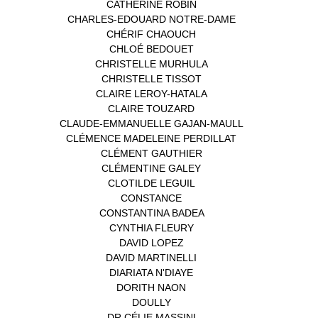
CATHERINE ROBIN
(1)
CHARLES-EDOUARD NOTRE-DAME
(1)
CHÉRIF CHAOUCH
(1)
CHLOÉ BEDOUET
(1)
CHRISTELLE MURHULA
(1)
CHRISTELLE TISSOT
(2)
CLAIRE LEROY-HATALA
(1)
CLAIRE TOUZARD
(1)
CLAUDE-EMMANUELLE GAJAN-MAULL
(1)
CLÉMENCE MADELEINE PERDILLAT
(1)
CLÉMENT GAUTHIER
(1)
CLÉMENTINE GALEY
(1)
CLOTILDE LEGUIL
(1)
CONSTANCE
(1)
CONSTANTINA BADEA
(1)
CYNTHIA FLEURY
(2)
DAVID LOPEZ
(1)
DAVID MARTINELLI
(1)
DIARIATA N'DIAYE
(1)
DORITH NAON
(1)
DOULLY
(1)
DR CÉLIE MASSINI
(1)