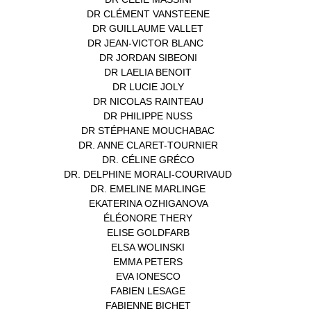
DR CLÉMENT VANSTEENE
(1)
DR GUILLAUME VALLET
(1)
DR JEAN-VICTOR BLANC
(12)
DR JORDAN SIBEONI
(1)
DR LAELIA BENOIT
(1)
DR LUCIE JOLY
(1)
DR NICOLAS RAINTEAU
(1)
DR PHILIPPE NUSS
(2)
DR STÉPHANE MOUCHABAC
(1)
DR. ANNE CLARET-TOURNIER
(1)
DR. CÉLINE GRÉCO
(1)
DR. DELPHINE MORALI-COURIVAUD
(1)
DR. EMELINE MARLINGE
(1)
EKATERINA OZHIGANOVA
(1)
ÉLÉONORE THERY
(1)
ELISE GOLDFARB
(1)
ELSA WOLINSKI
(1)
EMMA PETERS
(1)
EVA IONESCO
(1)
FABIEN LESAGE
(1)
FABIENNE BICHET
(1)