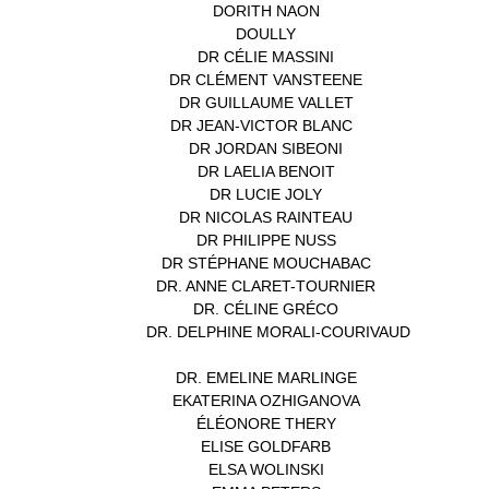
DORITH NAON
(1)
DOULLY
(1)
DR CÉLIE MASSINI
(1)
DR CLÉMENT VANSTEENE
(1)
DR GUILLAUME VALLET
(1)
DR JEAN-VICTOR BLANC
(12)
DR JORDAN SIBEONI
(1)
DR LAELIA BENOIT
(1)
DR LUCIE JOLY
(1)
DR NICOLAS RAINTEAU
(1)
DR PHILIPPE NUSS
(2)
DR STÉPHANE MOUCHABAC
(1)
DR. ANNE CLARET-TOURNIER
(1)
DR. CÉLINE GRÉCO
(1)
DR. DELPHINE MORALI-COURIVAUD
(1)
DR. EMELINE MARLINGE
(1)
EKATERINA OZHIGANOVA
(1)
ÉLÉONORE THERY
(1)
ELISE GOLDFARB
(1)
ELSA WOLINSKI
(1)