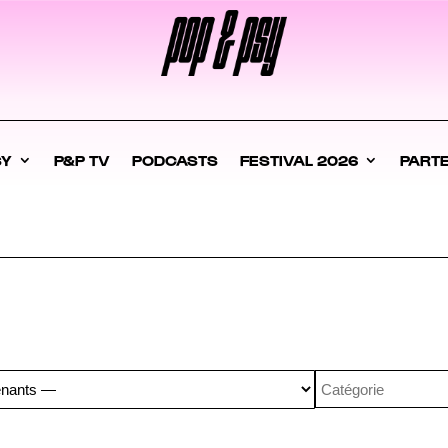
SY
P&P TV
PODCASTS
FESTIVAL 2026
PART