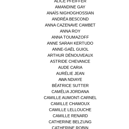
ALICE PFEIFFER
(2)
AMANDINE GAY
(1)
ANAÏS NIGHOGHOSSIAN
(1)
ANDRÉA BESCOND
(1)
ANNA CAZENAVE CAMBET
(1)
ANNA ROY
(1)
ANNA TOUMAZOFF
(1)
ANNE SARAH KERTUDO
(1)
ANNE-GAËL GUIOL
(1)
ARTHUR DÉNOUVEAUX
(1)
ASTRIDE CHEVANCE
(3)
AUDE CARIA
(1)
AURÉLIE JEAN
(1)
AWA NDIAYE
(1)
BÉATRICE SUTTER
(2)
CAMÉLIA JORDANA
(1)
CAMILLE AUMONT-CARNEL
(1)
CAMILLE CHAMOUX
(1)
CAMILLE LELLOUCHE
(1)
CAMILLE RENARD
(1)
CATHERINE BELZUNG
(1)
CATHERINE ROBIN
(1)