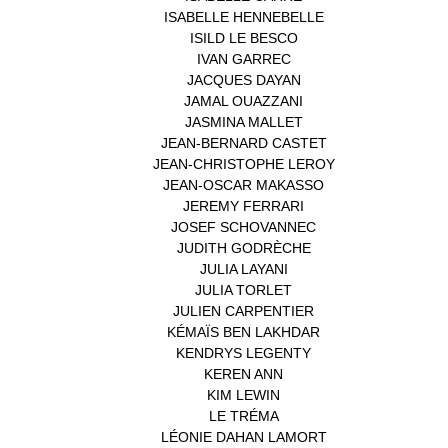
ISABELLE HENNEBELLE
(2)
ISILD LE BESCO
(1)
IVAN GARREC
(1)
JACQUES DAYAN
(1)
JAMAL OUAZZANI
(1)
JASMINA MALLET
(1)
JEAN-BERNARD CASTET
(1)
JEAN-CHRISTOPHE LEROY
(1)
JEAN-OSCAR MAKASSO
(1)
JEREMY FERRARI
(1)
JOSEF SCHOVANNEC
(1)
JUDITH GODRÈCHE
(1)
JULIA LAYANI
(1)
JULIA TORLET
(1)
JULIEN CARPENTIER
(1)
KÉMAÏS BEN LAKHDAR
(1)
KENDRYS LEGENTY
(1)
KEREN ANN
(1)
KIM LEWIN
(1)
LE TRÉMA
(1)
LÉONIE DAHAN LAMORT
(1)