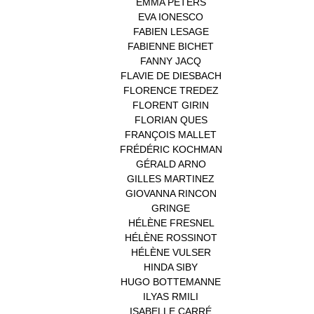
EMMA PETERS
(1)
EVA IONESCO
(1)
FABIEN LESAGE
(1)
FABIENNE BICHET
(1)
FANNY JACQ
(1)
FLAVIE DE DIESBACH
(1)
FLORENCE TREDEZ
(8)
FLORENT GIRIN
(1)
FLORIAN QUES
(1)
FRANÇOIS MALLET
(1)
FRÉDÉRIC KOCHMAN
(1)
GÉRALD ARNO
(1)
GILLES MARTINEZ
(1)
GIOVANNA RINCON
(1)
GRINGE
(1)
HÉLÈNE FRESNEL
(3)
HÉLÈNE ROSSINOT
(1)
HÉLÈNE VULSER
(1)
HINDA SIBY
(1)
HUGO BOTTEMANNE
(1)
ILYAS RMILI
(1)
ISABELLE CARRÉ
(1)