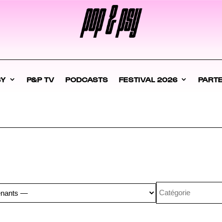
SY
P&P TV
PODCASTS
FESTIVAL 2026
PART