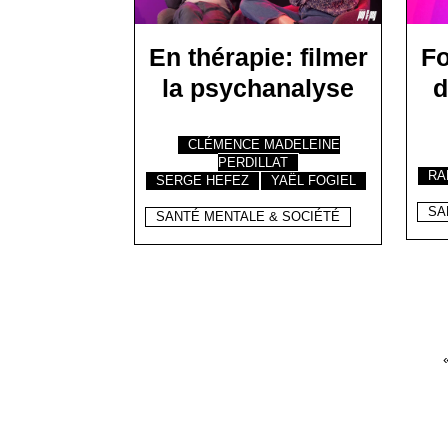
En thérapie: filmer
Fo
la psychanalyse
d
CLÉMENCE MADELEINE
PERDILLAT
RA
SERGE HEFEZ
YAËL FOGIEL
SA
SANTÉ MENTALE & SOCIÉTÉ