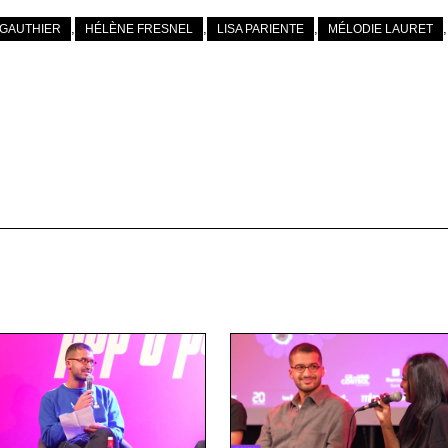
,
,
,
,
GAUTHIER
HÉLÈNE FRESNEL
LISA PARIENTE
MÉLODIE LAURET