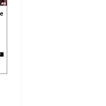
te
e
Y