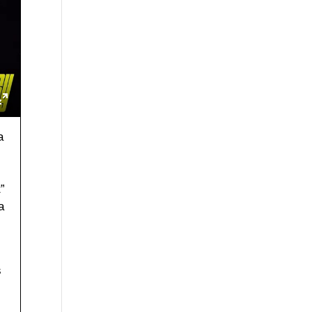
a
e
”
a
s