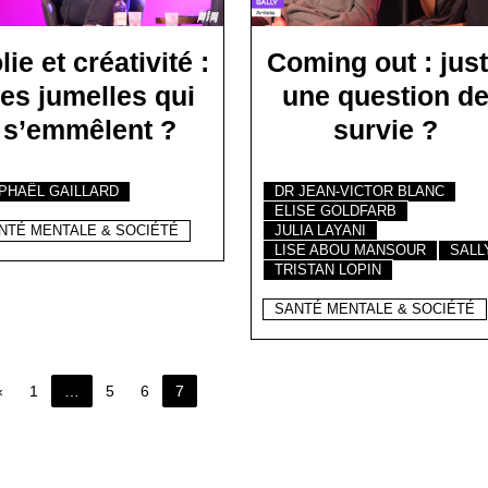
lie et créativité :
Coming out : jus
es jumelles qui
une question d
s’emmêlent ?
survie ?
PHAËL GAILLARD
DR JEAN-VICTOR BLANC
ELISE GOLDFARB
NTÉ MENTALE & SOCIÉTÉ
JULIA LAYANI
LISE ABOU MANSOUR
SALL
TRISTAN LOPIN
SANTÉ MENTALE & SOCIÉTÉ
«
1
…
5
6
7
Page 7 of 7