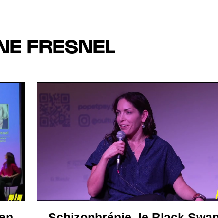
NE FRESNEL
 en
Schizophrénie, le Black Swa