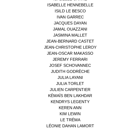
ISABELLE HENNEBELLE
(2)
ISILD LE BESCO
(1)
IVAN GARREC
(1)
JACQUES DAYAN
(1)
JAMAL OUAZZANI
(1)
JASMINA MALLET
(1)
JEAN-BERNARD CASTET
(1)
JEAN-CHRISTOPHE LEROY
(1)
JEAN-OSCAR MAKASSO
(1)
JEREMY FERRARI
(1)
JOSEF SCHOVANNEC
(1)
JUDITH GODRÈCHE
(1)
JULIA LAYANI
(1)
JULIA TORLET
(1)
JULIEN CARPENTIER
(1)
KÉMAÏS BEN LAKHDAR
(1)
KENDRYS LEGENTY
(1)
KEREN ANN
(1)
KIM LEWIN
(1)
LE TRÉMA
(1)
LÉONIE DAHAN LAMORT
(1)