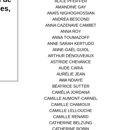
ALICE PFEIFFER
(2)
es,
AMANDINE GAY
(1)
ANAÏS NIGHOGHOSSIAN
(1)
ANDRÉA BESCOND
(1)
ANNA CAZENAVE CAMBET
(1)
ANNA ROY
(1)
ANNA TOUMAZOFF
(1)
ANNE SARAH KERTUDO
(1)
ANNE-GAËL GUIOL
(1)
ARTHUR DÉNOUVEAUX
(1)
ASTRIDE CHEVANCE
(3)
AUDE CARIA
(1)
AURÉLIE JEAN
(1)
AWA NDIAYE
(1)
BÉATRICE SUTTER
(2)
CAMÉLIA JORDANA
(1)
CAMILLE AUMONT-CARNEL
(1)
CAMILLE CHAMOUX
(1)
CAMILLE LELLOUCHE
(1)
CAMILLE RENARD
(1)
CATHERINE BELZUNG
(1)
CATHERINE ROBIN
(1)