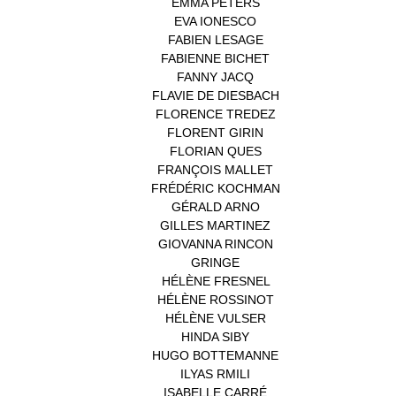
EMMA PETERS
(1)
EVA IONESCO
(1)
FABIEN LESAGE
(1)
FABIENNE BICHET
(1)
FANNY JACQ
(1)
FLAVIE DE DIESBACH
(1)
FLORENCE TREDEZ
(8)
FLORENT GIRIN
(1)
FLORIAN QUES
(1)
FRANÇOIS MALLET
(1)
FRÉDÉRIC KOCHMAN
(1)
GÉRALD ARNO
(1)
GILLES MARTINEZ
(1)
GIOVANNA RINCON
(1)
GRINGE
(1)
HÉLÈNE FRESNEL
(3)
HÉLÈNE ROSSINOT
(1)
HÉLÈNE VULSER
(1)
HINDA SIBY
(1)
HUGO BOTTEMANNE
(1)
ILYAS RMILI
(1)
ISABELLE CARRÉ
(1)