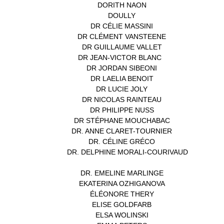
DORITH NAON
(1)
DOULLY
(1)
DR CÉLIE MASSINI
(1)
DR CLÉMENT VANSTEENE
(1)
DR GUILLAUME VALLET
(1)
DR JEAN-VICTOR BLANC
(12)
DR JORDAN SIBEONI
(1)
DR LAELIA BENOIT
(1)
DR LUCIE JOLY
(1)
DR NICOLAS RAINTEAU
(1)
DR PHILIPPE NUSS
(2)
DR STÉPHANE MOUCHABAC
(1)
DR. ANNE CLARET-TOURNIER
(1)
DR. CÉLINE GRÉCO
(1)
DR. DELPHINE MORALI-COURIVAUD
(1)
DR. EMELINE MARLINGE
(1)
EKATERINA OZHIGANOVA
(1)
ÉLÉONORE THERY
(1)
ELISE GOLDFARB
(1)
ELSA WOLINSKI
(1)