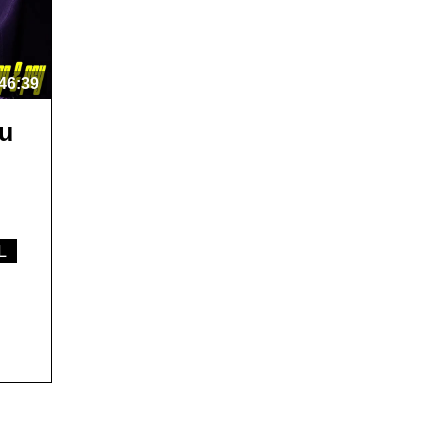
46:39
ou
L