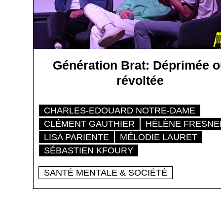
Génération Brat: Déprimée 
révoltée
CHARLES-EDOUARD NOTRE-DAME
CLÉMENT GAUTHIER
HÉLÈNE FRESNE
LISA PARIENTE
MÉLODIE LAURET
SÉBASTIEN KFOURY
SANTÉ MENTALE & SOCIÉTÉ