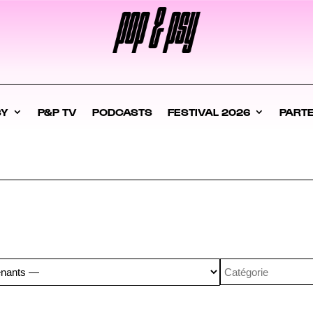
SY
P&P TV
PODCASTS
FESTIVAL 2026
PART