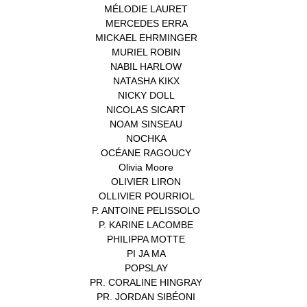
MÉLODIE LAURET
(1)
MERCEDES ERRA
(1)
MICKAEL EHRMINGER
(1)
MURIEL ROBIN
(1)
NABIL HARLOW
(1)
NATASHA KIKX
(1)
NICKY DOLL
(1)
NICOLAS SICART
(1)
NOAM SINSEAU
(1)
NOCHKA
(1)
OCÉANE RAGOUCY
(1)
Olivia Moore
(1)
OLIVIER LIRON
(1)
OLLIVIER POURRIOL
(1)
P. ANTOINE PELISSOLO
(1)
P. KARINE LACOMBE
(1)
PHILIPPA MOTTE
(1)
PI JA MA
(1)
POPSLAY
(1)
PR. CORALINE HINGRAY
(1)
PR. JORDAN SIBÉONI
(1)