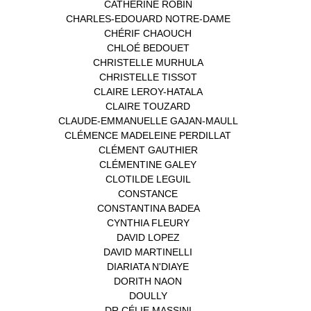
CATHERINE ROBIN
(1)
CHARLES-EDOUARD NOTRE-DAME
(1)
CHÉRIF CHAOUCH
(1)
CHLOÉ BEDOUET
(1)
CHRISTELLE MURHULA
(1)
CHRISTELLE TISSOT
(2)
CLAIRE LEROY-HATALA
(1)
CLAIRE TOUZARD
(1)
CLAUDE-EMMANUELLE GAJAN-MAULL
(1)
CLÉMENCE MADELEINE PERDILLAT
(1)
CLÉMENT GAUTHIER
(1)
CLÉMENTINE GALEY
(1)
CLOTILDE LEGUIL
(1)
CONSTANCE
(1)
CONSTANTINA BADEA
(1)
CYNTHIA FLEURY
(2)
DAVID LOPEZ
(1)
DAVID MARTINELLI
(1)
DIARIATA N'DIAYE
(1)
DORITH NAON
(1)
DOULLY
(1)
DR CÉLIE MASSINI
(1)