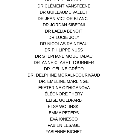
DR CLÉMENT VANSTEENE
(1)
DR GUILLAUME VALLET
(1)
DR JEAN-VICTOR BLANC
(12)
DR JORDAN SIBEONI
(1)
DR LAELIA BENOIT
(1)
DR LUCIE JOLY
(1)
DR NICOLAS RAINTEAU
(1)
DR PHILIPPE NUSS
(2)
DR STÉPHANE MOUCHABAC
(1)
DR. ANNE CLARET-TOURNIER
(1)
DR. CÉLINE GRÉCO
(1)
DR. DELPHINE MORALI-COURIVAUD
(1)
DR. EMELINE MARLINGE
(1)
EKATERINA OZHIGANOVA
(1)
ÉLÉONORE THERY
(1)
ELISE GOLDFARB
(1)
ELSA WOLINSKI
(1)
EMMA PETERS
(1)
EVA IONESCO
(1)
FABIEN LESAGE
(1)
FABIENNE BICHET
(1)