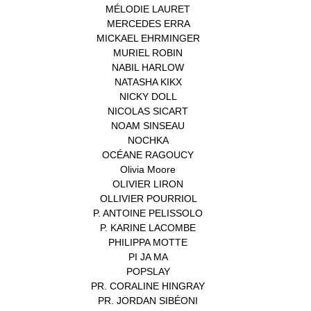
MÉLODIE LAURET
(1)
MERCEDES ERRA
(1)
MICKAEL EHRMINGER
(1)
MURIEL ROBIN
(1)
NABIL HARLOW
(1)
NATASHA KIKX
(1)
NICKY DOLL
(1)
NICOLAS SICART
(1)
NOAM SINSEAU
(1)
NOCHKA
(1)
OCÉANE RAGOUCY
(1)
Olivia Moore
(1)
OLIVIER LIRON
(1)
OLLIVIER POURRIOL
(1)
P. ANTOINE PELISSOLO
(1)
P. KARINE LACOMBE
(1)
PHILIPPA MOTTE
(1)
PI JA MA
(1)
POPSLAY
(1)
PR. CORALINE HINGRAY
(1)
PR. JORDAN SIBÉONI
(1)