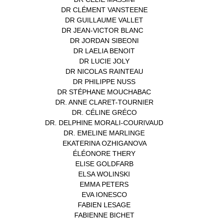
DR CLÉMENT VANSTEENE
(1)
DR GUILLAUME VALLET
(1)
DR JEAN-VICTOR BLANC
(12)
DR JORDAN SIBEONI
(1)
DR LAELIA BENOIT
(1)
DR LUCIE JOLY
(1)
DR NICOLAS RAINTEAU
(1)
DR PHILIPPE NUSS
(2)
DR STÉPHANE MOUCHABAC
(1)
DR. ANNE CLARET-TOURNIER
(1)
DR. CÉLINE GRÉCO
(1)
DR. DELPHINE MORALI-COURIVAUD
(1)
DR. EMELINE MARLINGE
(1)
EKATERINA OZHIGANOVA
(1)
ÉLÉONORE THERY
(1)
ELISE GOLDFARB
(1)
ELSA WOLINSKI
(1)
EMMA PETERS
(1)
EVA IONESCO
(1)
FABIEN LESAGE
(1)
FABIENNE BICHET
(1)