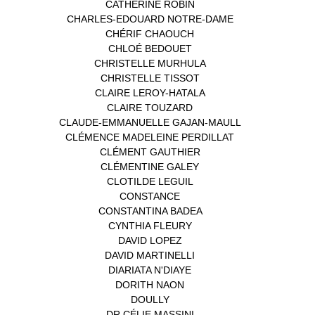
CATHERINE ROBIN
(1)
CHARLES-EDOUARD NOTRE-DAME
(1)
CHÉRIF CHAOUCH
(1)
CHLOÉ BEDOUET
(1)
CHRISTELLE MURHULA
(1)
CHRISTELLE TISSOT
(2)
CLAIRE LEROY-HATALA
(1)
CLAIRE TOUZARD
(1)
CLAUDE-EMMANUELLE GAJAN-MAULL
(1)
CLÉMENCE MADELEINE PERDILLAT
(1)
CLÉMENT GAUTHIER
(1)
CLÉMENTINE GALEY
(1)
CLOTILDE LEGUIL
(1)
CONSTANCE
(1)
CONSTANTINA BADEA
(1)
CYNTHIA FLEURY
(2)
DAVID LOPEZ
(1)
DAVID MARTINELLI
(1)
DIARIATA N'DIAYE
(1)
DORITH NAON
(1)
DOULLY
(1)
DR CÉLIE MASSINI
(1)