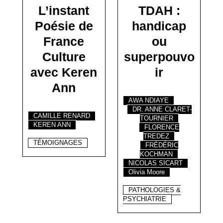
L’instant
TDAH :
Poésie de
handicap
France
ou
Culture
superpouvo
avec Keren
ir
Ann
AWA NDIAYE
DR. ANNE CLARET-
CAMILLE RENARD
TOURNIER
KEREN ANN
FLORENCE
TREDEZ
TÉMOIGNAGES
FRÉDÉRIC
KOCHMAN
NICOLAS SICART
Olivia Moore
PATHOLOGIES &
PSYCHIATRIE