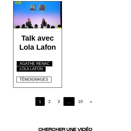
Talk avec
Lola Lafon
AGATHE RENAC
LOLA LAFON
TÉMOIGNAGES
1
2
3
…
10
»
Page 1 of 10
CHERCHER UNE VIDÉO