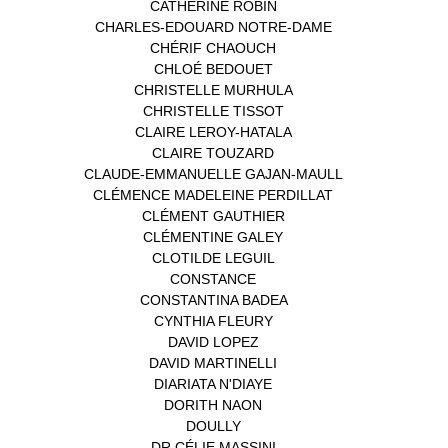
CATHERINE ROBIN
(1)
CHARLES-EDOUARD NOTRE-DAME
(1)
CHÉRIF CHAOUCH
(1)
CHLOÉ BEDOUET
(1)
CHRISTELLE MURHULA
(1)
CHRISTELLE TISSOT
(2)
CLAIRE LEROY-HATALA
(1)
CLAIRE TOUZARD
(1)
CLAUDE-EMMANUELLE GAJAN-MAULL
(1)
CLÉMENCE MADELEINE PERDILLAT
(1)
CLÉMENT GAUTHIER
(1)
CLÉMENTINE GALEY
(1)
CLOTILDE LEGUIL
(1)
CONSTANCE
(1)
CONSTANTINA BADEA
(1)
CYNTHIA FLEURY
(2)
DAVID LOPEZ
(1)
DAVID MARTINELLI
(1)
DIARIATA N'DIAYE
(1)
DORITH NAON
(1)
DOULLY
(1)
DR CÉLIE MASSINI
(1)