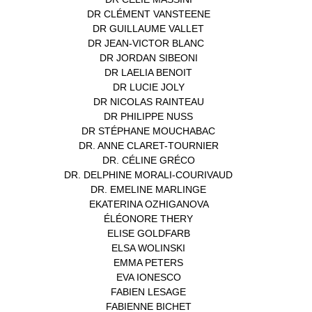
DR CLÉMENT VANSTEENE
(1)
DR GUILLAUME VALLET
(1)
DR JEAN-VICTOR BLANC
(12)
DR JORDAN SIBEONI
(1)
DR LAELIA BENOIT
(1)
DR LUCIE JOLY
(1)
DR NICOLAS RAINTEAU
(1)
DR PHILIPPE NUSS
(2)
DR STÉPHANE MOUCHABAC
(1)
DR. ANNE CLARET-TOURNIER
(1)
DR. CÉLINE GRÉCO
(1)
DR. DELPHINE MORALI-COURIVAUD
(1)
DR. EMELINE MARLINGE
(1)
EKATERINA OZHIGANOVA
(1)
ÉLÉONORE THERY
(1)
ELISE GOLDFARB
(1)
ELSA WOLINSKI
(1)
EMMA PETERS
(1)
EVA IONESCO
(1)
FABIEN LESAGE
(1)
FABIENNE BICHET
(1)