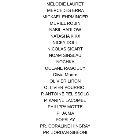
MÉLODIE LAURET
(1)
MERCEDES ERRA
(1)
MICKAEL EHRMINGER
(1)
MURIEL ROBIN
(1)
NABIL HARLOW
(1)
NATASHA KIKX
(1)
NICKY DOLL
(1)
NICOLAS SICART
(1)
NOAM SINSEAU
(1)
NOCHKA
(1)
OCÉANE RAGOUCY
(1)
Olivia Moore
(1)
OLIVIER LIRON
(1)
OLLIVIER POURRIOL
(1)
P. ANTOINE PELISSOLO
(1)
P. KARINE LACOMBE
(1)
PHILIPPA MOTTE
(1)
PI JA MA
(1)
POPSLAY
(1)
PR. CORALINE HINGRAY
(1)
PR. JORDAN SIBÉONI
(1)