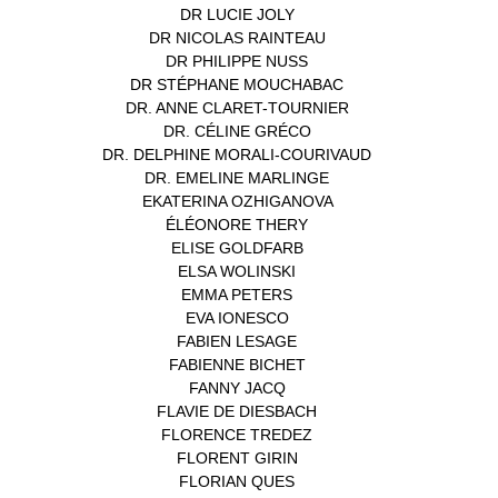
DR LUCIE JOLY
(1)
DR NICOLAS RAINTEAU
(1)
DR PHILIPPE NUSS
(2)
DR STÉPHANE MOUCHABAC
(1)
DR. ANNE CLARET-TOURNIER
(1)
DR. CÉLINE GRÉCO
(1)
DR. DELPHINE MORALI-COURIVAUD
(1)
DR. EMELINE MARLINGE
(1)
EKATERINA OZHIGANOVA
(1)
ÉLÉONORE THERY
(1)
ELISE GOLDFARB
(1)
ELSA WOLINSKI
(1)
EMMA PETERS
(1)
EVA IONESCO
(1)
FABIEN LESAGE
(1)
FABIENNE BICHET
(1)
FANNY JACQ
(1)
FLAVIE DE DIESBACH
(1)
FLORENCE TREDEZ
(8)
FLORENT GIRIN
(1)
FLORIAN QUES
(1)