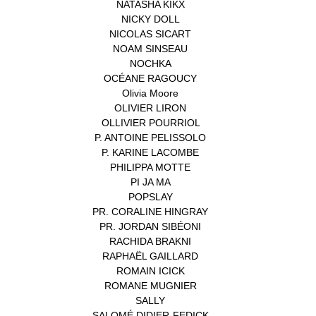
NATASHA KIKX
(1)
NICKY DOLL
(1)
NICOLAS SICART
(1)
NOAM SINSEAU
(1)
NOCHKA
(1)
OCÉANE RAGOUCY
(1)
Olivia Moore
(1)
OLIVIER LIRON
(1)
OLLIVIER POURRIOL
(1)
P. ANTOINE PELISSOLO
(1)
P. KARINE LACOMBE
(1)
PHILIPPA MOTTE
(1)
PI JA MA
(1)
POPSLAY
(1)
PR. CORALINE HINGRAY
(1)
PR. JORDAN SIBÉONI
(1)
RACHIDA BRAKNI
(1)
RAPHAËL GAILLARD
(1)
ROMAIN ICICK
(1)
ROMANE MUGNIER
(1)
SALLY
(1)
SALOMÉ DIDIER-FEDICK
(1)