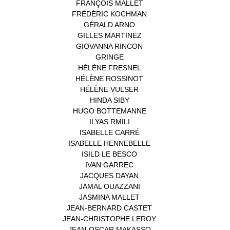
FRANÇOIS MALLET
(1)
FRÉDÉRIC KOCHMAN
(1)
GÉRALD ARNO
(1)
GILLES MARTINEZ
(1)
GIOVANNA RINCON
(1)
GRINGE
(1)
HÉLÈNE FRESNEL
(3)
HÉLÈNE ROSSINOT
(1)
HÉLÈNE VULSER
(1)
HINDA SIBY
(1)
HUGO BOTTEMANNE
(1)
ILYAS RMILI
(1)
ISABELLE CARRÉ
(1)
ISABELLE HENNEBELLE
(2)
ISILD LE BESCO
(1)
IVAN GARREC
(1)
JACQUES DAYAN
(1)
JAMAL OUAZZANI
(1)
JASMINA MALLET
(1)
JEAN-BERNARD CASTET
(1)
JEAN-CHRISTOPHE LEROY
(1)
JEAN-OSCAR MAKASSO
(1)