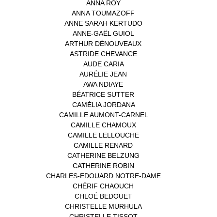
ANNA ROY
(1)
ANNA TOUMAZOFF
(1)
ANNE SARAH KERTUDO
(1)
ANNE-GAËL GUIOL
(1)
ARTHUR DÉNOUVEAUX
(1)
ASTRIDE CHEVANCE
(3)
AUDE CARIA
(1)
AURÉLIE JEAN
(1)
AWA NDIAYE
(1)
BÉATRICE SUTTER
(2)
CAMÉLIA JORDANA
(1)
CAMILLE AUMONT-CARNEL
(1)
CAMILLE CHAMOUX
(1)
CAMILLE LELLOUCHE
(1)
CAMILLE RENARD
(1)
CATHERINE BELZUNG
(1)
CATHERINE ROBIN
(1)
CHARLES-EDOUARD NOTRE-DAME
(1)
CHÉRIF CHAOUCH
(1)
CHLOÉ BEDOUET
(1)
CHRISTELLE MURHULA
(1)
CHRISTELLE TISSOT
(2)