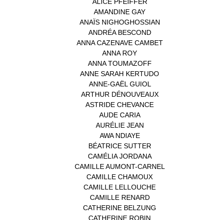
ALICE PFEIFFER
(2)
AMANDINE GAY
(1)
ANAÏS NIGHOGHOSSIAN
(1)
ANDRÉA BESCOND
(1)
ANNA CAZENAVE CAMBET
(1)
ANNA ROY
(1)
ANNA TOUMAZOFF
(1)
ANNE SARAH KERTUDO
(1)
ANNE-GAËL GUIOL
(1)
ARTHUR DÉNOUVEAUX
(1)
ASTRIDE CHEVANCE
(3)
AUDE CARIA
(1)
AURÉLIE JEAN
(1)
AWA NDIAYE
(1)
BÉATRICE SUTTER
(2)
CAMÉLIA JORDANA
(1)
CAMILLE AUMONT-CARNEL
(1)
CAMILLE CHAMOUX
(1)
CAMILLE LELLOUCHE
(1)
CAMILLE RENARD
(1)
CATHERINE BELZUNG
(1)
CATHERINE ROBIN
(1)