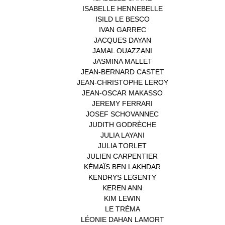
ISABELLE HENNEBELLE
(2)
ISILD LE BESCO
(1)
IVAN GARREC
(1)
JACQUES DAYAN
(1)
JAMAL OUAZZANI
(1)
JASMINA MALLET
(1)
JEAN-BERNARD CASTET
(1)
JEAN-CHRISTOPHE LEROY
(1)
JEAN-OSCAR MAKASSO
(1)
JEREMY FERRARI
(1)
JOSEF SCHOVANNEC
(1)
JUDITH GODRÈCHE
(1)
JULIA LAYANI
(1)
JULIA TORLET
(1)
JULIEN CARPENTIER
(1)
KÉMAÏS BEN LAKHDAR
(1)
KENDRYS LEGENTY
(1)
KEREN ANN
(1)
KIM LEWIN
(1)
LE TRÉMA
(1)
LÉONIE DAHAN LAMORT
(1)