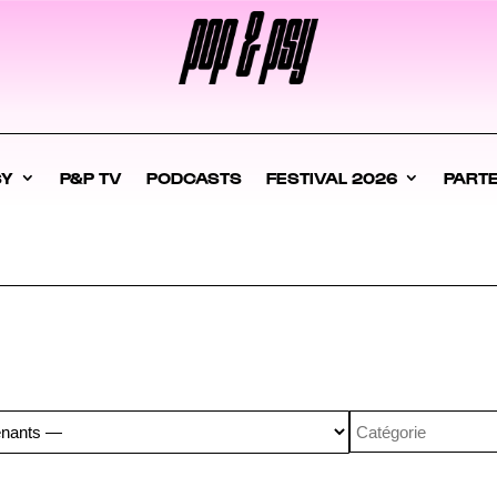
SY
P&P TV
PODCASTS
FESTIVAL 2026
PART