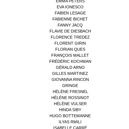
EMMA PETERS
(1)
EVA IONESCO
(1)
FABIEN LESAGE
(1)
FABIENNE BICHET
(1)
FANNY JACQ
(1)
FLAVIE DE DIESBACH
(1)
FLORENCE TREDEZ
(8)
FLORENT GIRIN
(1)
FLORIAN QUES
(1)
FRANÇOIS MALLET
(1)
FRÉDÉRIC KOCHMAN
(1)
GÉRALD ARNO
(1)
GILLES MARTINEZ
(1)
GIOVANNA RINCON
(1)
GRINGE
(1)
HÉLÈNE FRESNEL
(3)
HÉLÈNE ROSSINOT
(1)
HÉLÈNE VULSER
(1)
HINDA SIBY
(1)
HUGO BOTTEMANNE
(1)
ILYAS RMILI
(1)
ISABELLE CARRÉ
(1)