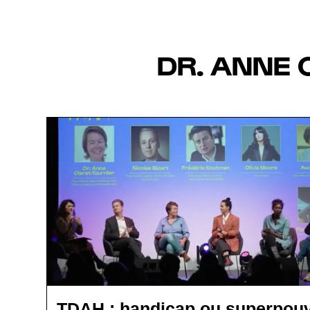
DR. ANNE 
TDAH : handicap ou superpouv