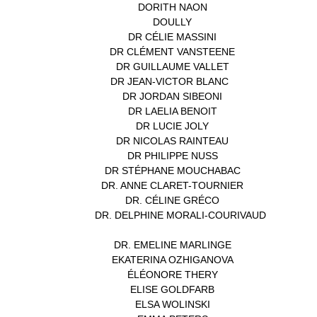
DORITH NAON
(1)
DOULLY
(1)
DR CÉLIE MASSINI
(1)
DR CLÉMENT VANSTEENE
(1)
DR GUILLAUME VALLET
(1)
DR JEAN-VICTOR BLANC
(12)
DR JORDAN SIBEONI
(1)
DR LAELIA BENOIT
(1)
DR LUCIE JOLY
(1)
DR NICOLAS RAINTEAU
(1)
DR PHILIPPE NUSS
(2)
DR STÉPHANE MOUCHABAC
(1)
DR. ANNE CLARET-TOURNIER
(1)
DR. CÉLINE GRÉCO
(1)
DR. DELPHINE MORALI-COURIVAUD
(1)
DR. EMELINE MARLINGE
(1)
EKATERINA OZHIGANOVA
(1)
ÉLÉONORE THERY
(1)
ELISE GOLDFARB
(1)
ELSA WOLINSKI
(1)