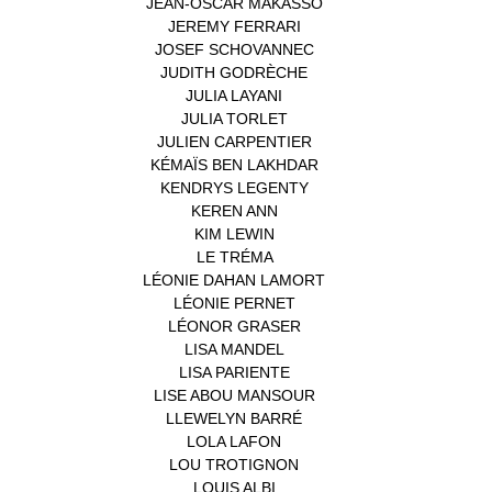
JEAN-OSCAR MAKASSO
(1)
JEREMY FERRARI
(1)
JOSEF SCHOVANNEC
(1)
JUDITH GODRÈCHE
(1)
JULIA LAYANI
(1)
JULIA TORLET
(1)
JULIEN CARPENTIER
(1)
KÉMAÏS BEN LAKHDAR
(1)
KENDRYS LEGENTY
(1)
KEREN ANN
(1)
KIM LEWIN
(1)
LE TRÉMA
(1)
LÉONIE DAHAN LAMORT
(1)
LÉONIE PERNET
(1)
LÉONOR GRASER
(1)
LISA MANDEL
(1)
LISA PARIENTE
(1)
LISE ABOU MANSOUR
(1)
LLEWELYN BARRÉ
(1)
LOLA LAFON
(1)
LOU TROTIGNON
(1)
LOUIS ALBI
(1)