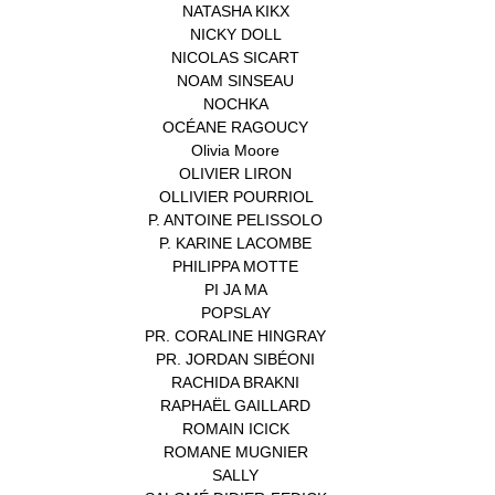
NATASHA KIKX
(1)
NICKY DOLL
(1)
NICOLAS SICART
(1)
NOAM SINSEAU
(1)
NOCHKA
(1)
OCÉANE RAGOUCY
(1)
Olivia Moore
(1)
OLIVIER LIRON
(1)
OLLIVIER POURRIOL
(1)
P. ANTOINE PELISSOLO
(1)
P. KARINE LACOMBE
(1)
PHILIPPA MOTTE
(1)
PI JA MA
(1)
POPSLAY
(1)
PR. CORALINE HINGRAY
(1)
PR. JORDAN SIBÉONI
(1)
RACHIDA BRAKNI
(1)
RAPHAËL GAILLARD
(1)
ROMAIN ICICK
(1)
ROMANE MUGNIER
(1)
SALLY
(1)