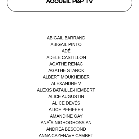
ACCUEIL P&P TV
INTERVENANTS
ABIGAIL BARRAND
(1)
ABIGAIL PINTO
(1)
ADÉ
(1)
ADÈLE CASTILLON
(1)
AGATHE RENAC
(1)
AGATHE STARCK
(1)
ALBERT MOUKHEIBER
(1)
ALEXANDRE V
(1)
ALEXIS BATAILLE-HEMBERT
(1)
ALICE AUGUSTIN
(1)
ALICE DEVÉS
(1)
ALICE PFEIFFER
(2)
AMANDINE GAY
(1)
ANAÏS NIGHOGHOSSIAN
(1)
ANDRÉA BESCOND
(1)
ANNA CAZENAVE CAMBET
(1)