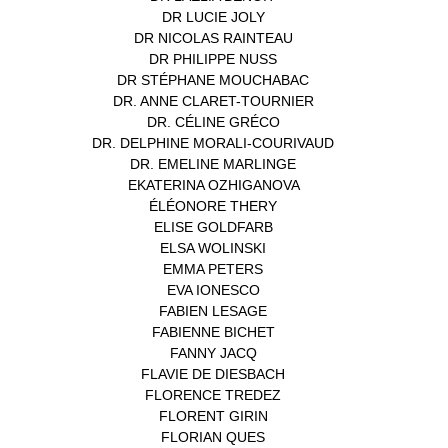
DR LUCIE JOLY
(1)
DR NICOLAS RAINTEAU
(1)
DR PHILIPPE NUSS
(2)
DR STÉPHANE MOUCHABAC
(1)
DR. ANNE CLARET-TOURNIER
(1)
DR. CÉLINE GRÉCO
(1)
DR. DELPHINE MORALI-COURIVAUD
(1)
DR. EMELINE MARLINGE
(1)
EKATERINA OZHIGANOVA
(1)
ÉLÉONORE THERY
(1)
ELISE GOLDFARB
(1)
ELSA WOLINSKI
(1)
EMMA PETERS
(1)
EVA IONESCO
(1)
FABIEN LESAGE
(1)
FABIENNE BICHET
(1)
FANNY JACQ
(1)
FLAVIE DE DIESBACH
(1)
FLORENCE TREDEZ
(8)
FLORENT GIRIN
(1)
FLORIAN QUES
(1)