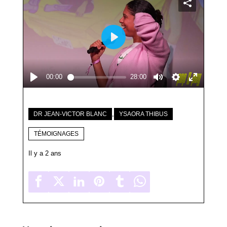
,
DR JEAN-VICTOR BLANC
YSAORA THIBUS
TÉMOIGNAGES
Il y a 2 ans