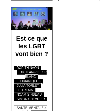
Est-ce que
les LGBT
vont bien ?
DORITH NAON
DR JEAN-VICTOR
BLANC
FLORIAN QUES
JULIA TORLET
LE TRÉMA
NOAM SINSEAU
SIMON CHEVRIER
SANTÉ MENTALE &