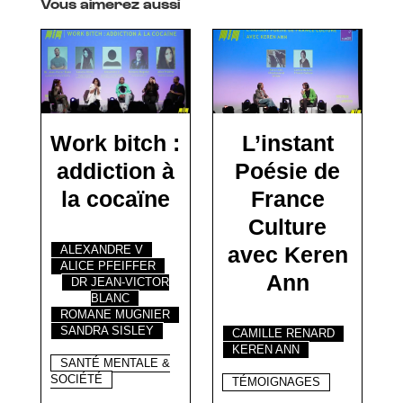
Vous aimerez aussi
Work bitch :
L’instant
addiction à
Poésie de
la cocaïne
France
Culture
avec Keren
ALEXANDRE V
ALICE PFEIFFER
Ann
DR JEAN-VICTOR
BLANC
ROMANE MUGNIER
SANDRA SISLEY
CAMILLE RENARD
KEREN ANN
SANTÉ MENTALE &
SOCIÉTÉ
TÉMOIGNAGES