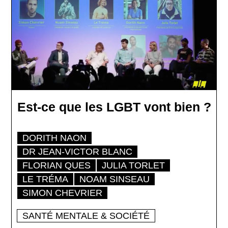
Est-ce que les LGBT vont bien ?
DORITH NAON
DR JEAN-VICTOR BLANC
FLORIAN QUES
JULIA TORLET
LE TRÉMA
NOAM SINSEAU
SIMON CHEVRIER
SANTÉ MENTALE & SOCIÉTÉ