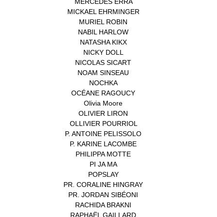
MERCEDES ERRA
(1)
MICKAEL EHRMINGER
(1)
MURIEL ROBIN
(1)
NABIL HARLOW
(1)
NATASHA KIKX
(1)
NICKY DOLL
(1)
NICOLAS SICART
(1)
NOAM SINSEAU
(1)
NOCHKA
(1)
OCÉANE RAGOUCY
(1)
Olivia Moore
(1)
OLIVIER LIRON
(1)
OLLIVIER POURRIOL
(1)
P. ANTOINE PELISSOLO
(1)
P. KARINE LACOMBE
(1)
PHILIPPA MOTTE
(1)
PI JA MA
(1)
POPSLAY
(1)
PR. CORALINE HINGRAY
(1)
PR. JORDAN SIBÉONI
(1)
RACHIDA BRAKNI
(1)
RAPHAËL GAILLARD
(1)