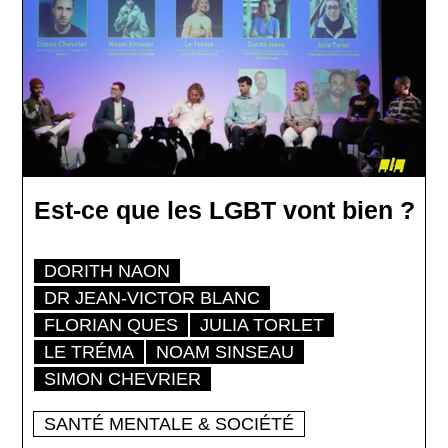
Est-ce que les LGBT vont bien ?
DORITH NAON
DR JEAN-VICTOR BLANC
FLORIAN QUES
JULIA TORLET
LE TRÉMA
NOAM SINSEAU
SIMON CHEVRIER
SANTÉ MENTALE & SOCIÉTÉ