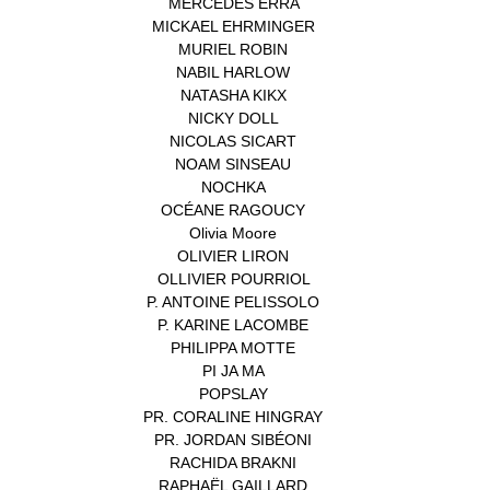
MERCEDES ERRA
(1)
MICKAEL EHRMINGER
(1)
MURIEL ROBIN
(1)
NABIL HARLOW
(1)
NATASHA KIKX
(1)
NICKY DOLL
(1)
NICOLAS SICART
(1)
NOAM SINSEAU
(1)
NOCHKA
(1)
OCÉANE RAGOUCY
(1)
Olivia Moore
(1)
OLIVIER LIRON
(1)
OLLIVIER POURRIOL
(1)
P. ANTOINE PELISSOLO
(1)
P. KARINE LACOMBE
(1)
PHILIPPA MOTTE
(1)
PI JA MA
(1)
POPSLAY
(1)
PR. CORALINE HINGRAY
(1)
PR. JORDAN SIBÉONI
(1)
RACHIDA BRAKNI
(1)
RAPHAËL GAILLARD
(1)