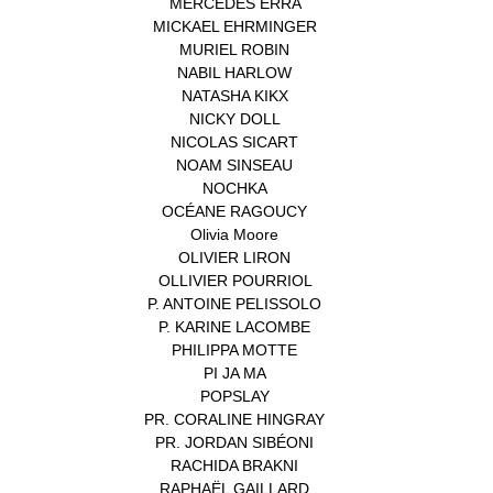
MERCEDES ERRA
(1)
MICKAEL EHRMINGER
(1)
MURIEL ROBIN
(1)
NABIL HARLOW
(1)
NATASHA KIKX
(1)
NICKY DOLL
(1)
NICOLAS SICART
(1)
NOAM SINSEAU
(1)
NOCHKA
(1)
OCÉANE RAGOUCY
(1)
Olivia Moore
(1)
OLIVIER LIRON
(1)
OLLIVIER POURRIOL
(1)
P. ANTOINE PELISSOLO
(1)
P. KARINE LACOMBE
(1)
PHILIPPA MOTTE
(1)
PI JA MA
(1)
POPSLAY
(1)
PR. CORALINE HINGRAY
(1)
PR. JORDAN SIBÉONI
(1)
RACHIDA BRAKNI
(1)
RAPHAËL GAILLARD
(1)