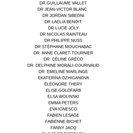
DR GUILLAUME VALLET
(1)
DR JEAN-VICTOR BLANC
(12)
DR JORDAN SIBEONI
(1)
DR LAELIA BENOIT
(1)
DR LUCIE JOLY
(1)
DR NICOLAS RAINTEAU
(1)
DR PHILIPPE NUSS
(2)
DR STÉPHANE MOUCHABAC
(1)
DR. ANNE CLARET-TOURNIER
(1)
DR. CÉLINE GRÉCO
(1)
DR. DELPHINE MORALI-COURIVAUD
(1)
DR. EMELINE MARLINGE
(1)
EKATERINA OZHIGANOVA
(1)
ÉLÉONORE THERY
(1)
ELISE GOLDFARB
(1)
ELSA WOLINSKI
(1)
EMMA PETERS
(1)
EVA IONESCO
(1)
FABIEN LESAGE
(1)
FABIENNE BICHET
(1)
FANNY JACQ
(1)