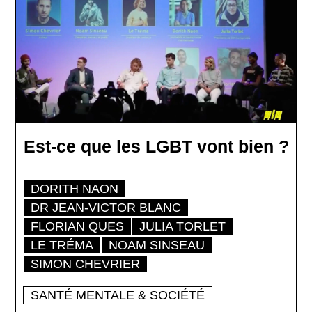
Est-ce que les LGBT vont bien ?
DORITH NAON
DR JEAN-VICTOR BLANC
FLORIAN QUES
JULIA TORLET
LE TRÉMA
NOAM SINSEAU
SIMON CHEVRIER
SANTÉ MENTALE & SOCIÉTÉ