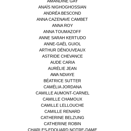
AMANDINE GAY
(1)
ANAÏS NIGHOGHOSSIAN
(1)
ANDRÉA BESCOND
(1)
ANNA CAZENAVE CAMBET
(1)
ANNA ROY
(1)
ANNA TOUMAZOFF
(1)
ANNE SARAH KERTUDO
(1)
ANNE-GAËL GUIOL
(1)
ARTHUR DÉNOUVEAUX
(1)
ASTRIDE CHEVANCE
(3)
AUDE CARIA
(1)
AURÉLIE JEAN
(1)
AWA NDIAYE
(1)
BÉATRICE SUTTER
(2)
CAMÉLIA JORDANA
(1)
CAMILLE AUMONT-CARNEL
(1)
CAMILLE CHAMOUX
(1)
CAMILLE LELLOUCHE
(1)
CAMILLE RENARD
(1)
CATHERINE BELZUNG
(1)
CATHERINE ROBIN
(1)
CHARLES-EDOUARD NOTRE-DAME
(1)