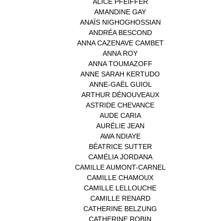
ALICE PFEIFFER
(2)
AMANDINE GAY
(1)
ANAÏS NIGHOGHOSSIAN
(1)
ANDRÉA BESCOND
(1)
ANNA CAZENAVE CAMBET
(1)
ANNA ROY
(1)
ANNA TOUMAZOFF
(1)
ANNE SARAH KERTUDO
(1)
ANNE-GAËL GUIOL
(1)
ARTHUR DÉNOUVEAUX
(1)
ASTRIDE CHEVANCE
(3)
AUDE CARIA
(1)
AURÉLIE JEAN
(1)
AWA NDIAYE
(1)
BÉATRICE SUTTER
(2)
CAMÉLIA JORDANA
(1)
CAMILLE AUMONT-CARNEL
(1)
CAMILLE CHAMOUX
(1)
CAMILLE LELLOUCHE
(1)
CAMILLE RENARD
(1)
CATHERINE BELZUNG
(1)
CATHERINE ROBIN
(1)