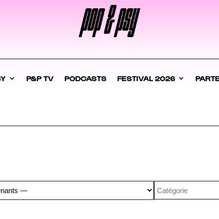
SY
P&P TV
PODCASTS
FESTIVAL 2026
PART