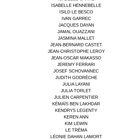
ISABELLE HENNEBELLE
(2)
ISILD LE BESCO
(1)
IVAN GARREC
(1)
JACQUES DAYAN
(1)
JAMAL OUAZZANI
(1)
JASMINA MALLET
(1)
JEAN-BERNARD CASTET
(1)
JEAN-CHRISTOPHE LEROY
(1)
JEAN-OSCAR MAKASSO
(1)
JEREMY FERRARI
(1)
JOSEF SCHOVANNEC
(1)
JUDITH GODRÈCHE
(1)
JULIA LAYANI
(1)
JULIA TORLET
(1)
JULIEN CARPENTIER
(1)
KÉMAÏS BEN LAKHDAR
(1)
KENDRYS LEGENTY
(1)
KEREN ANN
(1)
KIM LEWIN
(1)
LE TRÉMA
(1)
LÉONIE DAHAN LAMORT
(1)