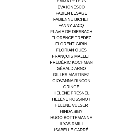
EMMA PETERS
(1)
EVA IONESCO
(1)
FABIEN LESAGE
(1)
FABIENNE BICHET
(1)
FANNY JACQ
(1)
FLAVIE DE DIESBACH
(1)
FLORENCE TREDEZ
(8)
FLORENT GIRIN
(1)
FLORIAN QUES
(1)
FRANÇOIS MALLET
(1)
FRÉDÉRIC KOCHMAN
(1)
GÉRALD ARNO
(1)
GILLES MARTINEZ
(1)
GIOVANNA RINCON
(1)
GRINGE
(1)
HÉLÈNE FRESNEL
(3)
HÉLÈNE ROSSINOT
(1)
HÉLÈNE VULSER
(1)
HINDA SIBY
(1)
HUGO BOTTEMANNE
(1)
ILYAS RMILI
(1)
ISABELLE CARRÉ
(1)