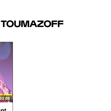
 TOUMAZOFF
50:09
nt