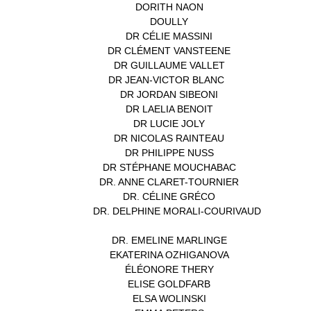
DORITH NAON
(1)
DOULLY
(1)
DR CÉLIE MASSINI
(1)
DR CLÉMENT VANSTEENE
(1)
DR GUILLAUME VALLET
(1)
DR JEAN-VICTOR BLANC
(12)
DR JORDAN SIBEONI
(1)
DR LAELIA BENOIT
(1)
DR LUCIE JOLY
(1)
DR NICOLAS RAINTEAU
(1)
DR PHILIPPE NUSS
(2)
DR STÉPHANE MOUCHABAC
(1)
DR. ANNE CLARET-TOURNIER
(1)
DR. CÉLINE GRÉCO
(1)
DR. DELPHINE MORALI-COURIVAUD
(1)
DR. EMELINE MARLINGE
(1)
EKATERINA OZHIGANOVA
(1)
ÉLÉONORE THERY
(1)
ELISE GOLDFARB
(1)
ELSA WOLINSKI
(1)