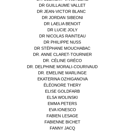
DR GUILLAUME VALLET
(1)
DR JEAN-VICTOR BLANC
(12)
DR JORDAN SIBEONI
(1)
DR LAELIA BENOIT
(1)
DR LUCIE JOLY
(1)
DR NICOLAS RAINTEAU
(1)
DR PHILIPPE NUSS
(2)
DR STÉPHANE MOUCHABAC
(1)
DR. ANNE CLARET-TOURNIER
(1)
DR. CÉLINE GRÉCO
(1)
DR. DELPHINE MORALI-COURIVAUD
(1)
DR. EMELINE MARLINGE
(1)
EKATERINA OZHIGANOVA
(1)
ÉLÉONORE THERY
(1)
ELISE GOLDFARB
(1)
ELSA WOLINSKI
(1)
EMMA PETERS
(1)
EVA IONESCO
(1)
FABIEN LESAGE
(1)
FABIENNE BICHET
(1)
FANNY JACQ
(1)