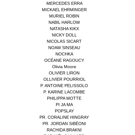
MERCEDES ERRA
(1)
MICKAEL EHRMINGER
(1)
MURIEL ROBIN
(1)
NABIL HARLOW
(1)
NATASHA KIKX
(1)
NICKY DOLL
(1)
NICOLAS SICART
(1)
NOAM SINSEAU
(1)
NOCHKA
(1)
OCÉANE RAGOUCY
(1)
Olivia Moore
(1)
OLIVIER LIRON
(1)
OLLIVIER POURRIOL
(1)
P. ANTOINE PELISSOLO
(1)
P. KARINE LACOMBE
(1)
PHILIPPA MOTTE
(1)
PI JA MA
(1)
POPSLAY
(1)
PR. CORALINE HINGRAY
(1)
PR. JORDAN SIBÉONI
(1)
RACHIDA BRAKNI
(1)