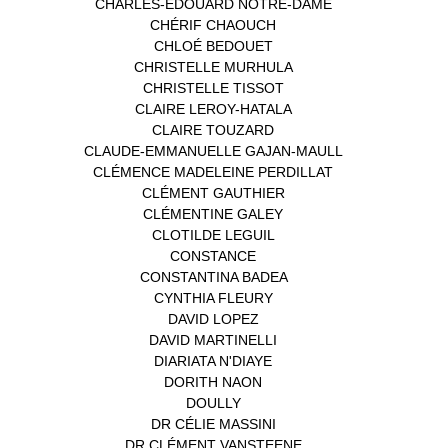
CHARLES-EDOUARD NOTRE-DAME
(1)
CHÉRIF CHAOUCH
(1)
CHLOÉ BEDOUET
(1)
CHRISTELLE MURHULA
(1)
CHRISTELLE TISSOT
(2)
CLAIRE LEROY-HATALA
(1)
CLAIRE TOUZARD
(1)
CLAUDE-EMMANUELLE GAJAN-MAULL
(1)
CLÉMENCE MADELEINE PERDILLAT
(1)
CLÉMENT GAUTHIER
(1)
CLÉMENTINE GALEY
(1)
CLOTILDE LEGUIL
(1)
CONSTANCE
(1)
CONSTANTINA BADEA
(1)
CYNTHIA FLEURY
(2)
DAVID LOPEZ
(1)
DAVID MARTINELLI
(1)
DIARIATA N'DIAYE
(1)
DORITH NAON
(1)
DOULLY
(1)
DR CÉLIE MASSINI
(1)
DR CLÉMENT VANSTEENE
(1)