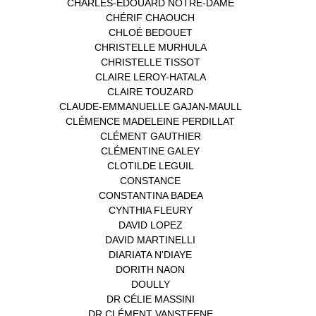
CHARLES-EDOUARD NOTRE-DAME
(1)
CHÉRIF CHAOUCH
(1)
CHLOÉ BEDOUET
(1)
CHRISTELLE MURHULA
(1)
CHRISTELLE TISSOT
(2)
CLAIRE LEROY-HATALA
(1)
CLAIRE TOUZARD
(1)
CLAUDE-EMMANUELLE GAJAN-MAULL
(1)
CLÉMENCE MADELEINE PERDILLAT
(1)
CLÉMENT GAUTHIER
(1)
CLÉMENTINE GALEY
(1)
CLOTILDE LEGUIL
(1)
CONSTANCE
(1)
CONSTANTINA BADEA
(1)
CYNTHIA FLEURY
(2)
DAVID LOPEZ
(1)
DAVID MARTINELLI
(1)
DIARIATA N'DIAYE
(1)
DORITH NAON
(1)
DOULLY
(1)
DR CÉLIE MASSINI
(1)
DR CLÉMENT VANSTEENE
(1)