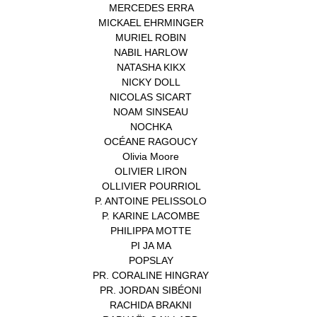
MERCEDES ERRA
(1)
MICKAEL EHRMINGER
(1)
MURIEL ROBIN
(1)
NABIL HARLOW
(1)
NATASHA KIKX
(1)
NICKY DOLL
(1)
NICOLAS SICART
(1)
NOAM SINSEAU
(1)
NOCHKA
(1)
OCÉANE RAGOUCY
(1)
Olivia Moore
(1)
OLIVIER LIRON
(1)
OLLIVIER POURRIOL
(1)
P. ANTOINE PELISSOLO
(1)
P. KARINE LACOMBE
(1)
PHILIPPA MOTTE
(1)
PI JA MA
(1)
POPSLAY
(1)
PR. CORALINE HINGRAY
(1)
PR. JORDAN SIBÉONI
(1)
RACHIDA BRAKNI
(1)