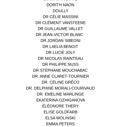
DORITH NAON
(1)
DOULLY
(1)
DR CÉLIE MASSINI
(1)
DR CLÉMENT VANSTEENE
(1)
DR GUILLAUME VALLET
(1)
DR JEAN-VICTOR BLANC
(12)
DR JORDAN SIBEONI
(1)
DR LAELIA BENOIT
(1)
DR LUCIE JOLY
(1)
DR NICOLAS RAINTEAU
(1)
DR PHILIPPE NUSS
(2)
DR STÉPHANE MOUCHABAC
(1)
DR. ANNE CLARET-TOURNIER
(1)
DR. CÉLINE GRÉCO
(1)
DR. DELPHINE MORALI-COURIVAUD
(1)
DR. EMELINE MARLINGE
(1)
EKATERINA OZHIGANOVA
(1)
ÉLÉONORE THERY
(1)
ELISE GOLDFARB
(1)
ELSA WOLINSKI
(1)
EMMA PETERS
(1)