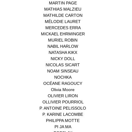
MARTIN PAGE
(1)
MATHIAS MALZIEU
(1)
MATHILDE CARTON
(3)
MÉLODIE LAURET
(1)
MERCEDES ERRA
(1)
MICKAEL EHRMINGER
(1)
MURIEL ROBIN
(1)
NABIL HARLOW
(1)
NATASHA KIKX
(1)
NICKY DOLL
(1)
NICOLAS SICART
(1)
NOAM SINSEAU
(1)
NOCHKA
(1)
OCÉANE RAGOUCY
(1)
Olivia Moore
(1)
OLIVIER LIRON
(1)
OLLIVIER POURRIOL
(1)
P. ANTOINE PELISSOLO
(1)
P. KARINE LACOMBE
(1)
PHILIPPA MOTTE
(1)
PI JA MA
(1)