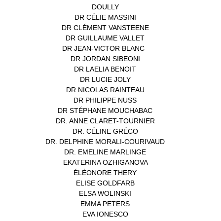
DOULLY
(1)
DR CÉLIE MASSINI
(1)
DR CLÉMENT VANSTEENE
(1)
DR GUILLAUME VALLET
(1)
DR JEAN-VICTOR BLANC
(12)
DR JORDAN SIBEONI
(1)
DR LAELIA BENOIT
(1)
DR LUCIE JOLY
(1)
DR NICOLAS RAINTEAU
(1)
DR PHILIPPE NUSS
(2)
DR STÉPHANE MOUCHABAC
(1)
DR. ANNE CLARET-TOURNIER
(1)
DR. CÉLINE GRÉCO
(1)
DR. DELPHINE MORALI-COURIVAUD
(1)
DR. EMELINE MARLINGE
(1)
EKATERINA OZHIGANOVA
(1)
ÉLÉONORE THERY
(1)
ELISE GOLDFARB
(1)
ELSA WOLINSKI
(1)
EMMA PETERS
(1)
EVA IONESCO
(1)