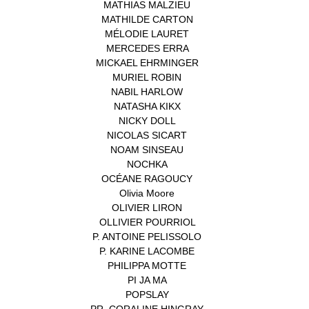
MATHIAS MALZIEU
(1)
MATHILDE CARTON
(3)
MÉLODIE LAURET
(1)
MERCEDES ERRA
(1)
MICKAEL EHRMINGER
(1)
MURIEL ROBIN
(1)
NABIL HARLOW
(1)
NATASHA KIKX
(1)
NICKY DOLL
(1)
NICOLAS SICART
(1)
NOAM SINSEAU
(1)
NOCHKA
(1)
OCÉANE RAGOUCY
(1)
Olivia Moore
(1)
OLIVIER LIRON
(1)
OLLIVIER POURRIOL
(1)
P. ANTOINE PELISSOLO
(1)
P. KARINE LACOMBE
(1)
PHILIPPA MOTTE
(1)
PI JA MA
(1)
POPSLAY
(1)