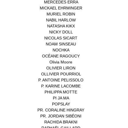
MERCEDES ERRA
(1)
MICKAEL EHRMINGER
(1)
MURIEL ROBIN
(1)
NABIL HARLOW
(1)
NATASHA KIKX
(1)
NICKY DOLL
(1)
NICOLAS SICART
(1)
NOAM SINSEAU
(1)
NOCHKA
(1)
OCÉANE RAGOUCY
(1)
Olivia Moore
(1)
OLIVIER LIRON
(1)
OLLIVIER POURRIOL
(1)
P. ANTOINE PELISSOLO
(1)
P. KARINE LACOMBE
(1)
PHILIPPA MOTTE
(1)
PI JA MA
(1)
POPSLAY
(1)
PR. CORALINE HINGRAY
(1)
PR. JORDAN SIBÉONI
(1)
RACHIDA BRAKNI
(1)
RAPHAËL GAILLARD
(1)