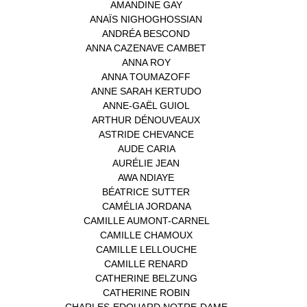
AMANDINE GAY
(1)
ANAÏS NIGHOGHOSSIAN
(1)
ANDRÉA BESCOND
(1)
ANNA CAZENAVE CAMBET
(1)
ANNA ROY
(1)
ANNA TOUMAZOFF
(1)
ANNE SARAH KERTUDO
(1)
ANNE-GAËL GUIOL
(1)
ARTHUR DÉNOUVEAUX
(1)
ASTRIDE CHEVANCE
(3)
AUDE CARIA
(1)
AURÉLIE JEAN
(1)
AWA NDIAYE
(1)
BÉATRICE SUTTER
(2)
CAMÉLIA JORDANA
(1)
CAMILLE AUMONT-CARNEL
(1)
CAMILLE CHAMOUX
(1)
CAMILLE LELLOUCHE
(1)
CAMILLE RENARD
(1)
CATHERINE BELZUNG
(1)
CATHERINE ROBIN
(1)
CHARLES-EDOUARD NOTRE-DAME
(1)