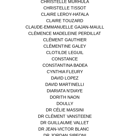
CHRISTELLE MURHULA
(1)
CHRISTELLE TISSOT
(2)
CLAIRE LEROY-HATALA
(1)
CLAIRE TOUZARD
(1)
CLAUDE-EMMANUELLE GAJAN-MAULL
(1)
CLÉMENCE MADELEINE PERDILLAT
(1)
CLÉMENT GAUTHIER
(1)
CLÉMENTINE GALEY
(1)
CLOTILDE LEGUIL
(1)
CONSTANCE
(1)
CONSTANTINA BADEA
(1)
CYNTHIA FLEURY
(2)
DAVID LOPEZ
(1)
DAVID MARTINELLI
(1)
DIARIATA N'DIAYE
(1)
DORITH NAON
(1)
DOULLY
(1)
DR CÉLIE MASSINI
(1)
DR CLÉMENT VANSTEENE
(1)
DR GUILLAUME VALLET
(1)
DR JEAN-VICTOR BLANC
(12)
DR JORDAN SIBEONI
(1)