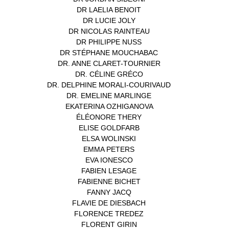
DR LAELIA BENOIT
(1)
DR LUCIE JOLY
(1)
DR NICOLAS RAINTEAU
(1)
DR PHILIPPE NUSS
(2)
DR STÉPHANE MOUCHABAC
(1)
DR. ANNE CLARET-TOURNIER
(1)
DR. CÉLINE GRÉCO
(1)
DR. DELPHINE MORALI-COURIVAUD
(1)
DR. EMELINE MARLINGE
(1)
EKATERINA OZHIGANOVA
(1)
ÉLÉONORE THERY
(1)
ELISE GOLDFARB
(1)
ELSA WOLINSKI
(1)
EMMA PETERS
(1)
EVA IONESCO
(1)
FABIEN LESAGE
(1)
FABIENNE BICHET
(1)
FANNY JACQ
(1)
FLAVIE DE DIESBACH
(1)
FLORENCE TREDEZ
(8)
FLORENT GIRIN
(1)