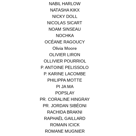
NABIL HARLOW
(1)
NATASHA KIKX
(1)
NICKY DOLL
(1)
NICOLAS SICART
(1)
NOAM SINSEAU
(1)
NOCHKA
(1)
OCÉANE RAGOUCY
(1)
Olivia Moore
(1)
OLIVIER LIRON
(1)
OLLIVIER POURRIOL
(1)
P. ANTOINE PELISSOLO
(1)
P. KARINE LACOMBE
(1)
PHILIPPA MOTTE
(1)
PI JA MA
(1)
POPSLAY
(1)
PR. CORALINE HINGRAY
(1)
PR. JORDAN SIBÉONI
(1)
RACHIDA BRAKNI
(1)
RAPHAËL GAILLARD
(1)
ROMAIN ICICK
(1)
ROMANE MUGNIER
(1)