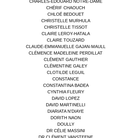
CHARLES-EDOUARD NOTRE-DAME
(1)
CHÉRIF CHAOUCH
(1)
CHLOÉ BEDOUET
(1)
CHRISTELLE MURHULA
(1)
CHRISTELLE TISSOT
(2)
CLAIRE LEROY-HATALA
(1)
CLAIRE TOUZARD
(1)
CLAUDE-EMMANUELLE GAJAN-MAULL
(1)
CLÉMENCE MADELEINE PERDILLAT
(1)
CLÉMENT GAUTHIER
(1)
CLÉMENTINE GALEY
(1)
CLOTILDE LEGUIL
(1)
CONSTANCE
(1)
CONSTANTINA BADEA
(1)
CYNTHIA FLEURY
(2)
DAVID LOPEZ
(1)
DAVID MARTINELLI
(1)
DIARIATA N'DIAYE
(1)
DORITH NAON
(1)
DOULLY
(1)
DR CÉLIE MASSINI
(1)
DR CLÉMENT VANSTEENE
(1)