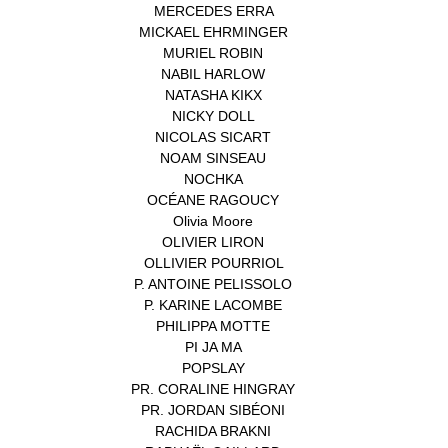
MERCEDES ERRA
(1)
MICKAEL EHRMINGER
(1)
MURIEL ROBIN
(1)
NABIL HARLOW
(1)
NATASHA KIKX
(1)
NICKY DOLL
(1)
NICOLAS SICART
(1)
NOAM SINSEAU
(1)
NOCHKA
(1)
OCÉANE RAGOUCY
(1)
Olivia Moore
(1)
OLIVIER LIRON
(1)
OLLIVIER POURRIOL
(1)
P. ANTOINE PELISSOLO
(1)
P. KARINE LACOMBE
(1)
PHILIPPA MOTTE
(1)
PI JA MA
(1)
POPSLAY
(1)
PR. CORALINE HINGRAY
(1)
PR. JORDAN SIBÉONI
(1)
RACHIDA BRAKNI
(1)